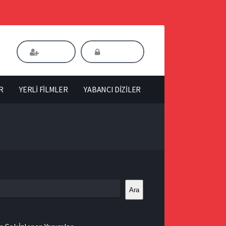
Kaydol
Giriş Yap
R
YERLİ FİLMLER
YABANCI DİZİLER
Ara