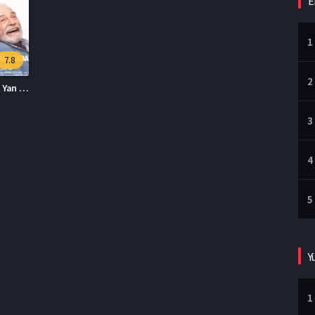
E
1
7.8
2
S.D.B.D.A. Veyahut Yan Yana İzle
3
4
5
Y
1