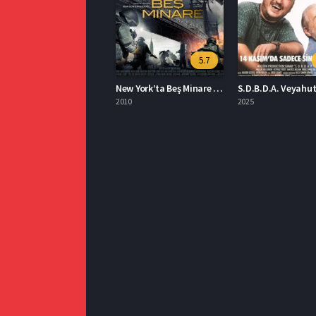
5.7
New York’ta Beş Minare Full İzle
2010
2025