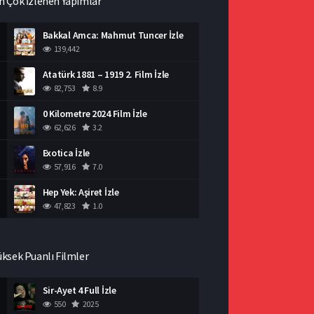
n Çok İzlenen Yapımlar
Bakkal Amca: Mahmut Tuncer İzle
139,442
Atatürk 1881 – 1919 2. Film İzle
82,753
8.9
0 Kilometre 2024 Film İzle
62,626
3.2
Exotica İzle
57,916
7.0
Hep Yek: Aşiret İzle
47,823
1.0
üksek Puanlı Filmler
Sir-Ayet 4 Full İzle
550
2025