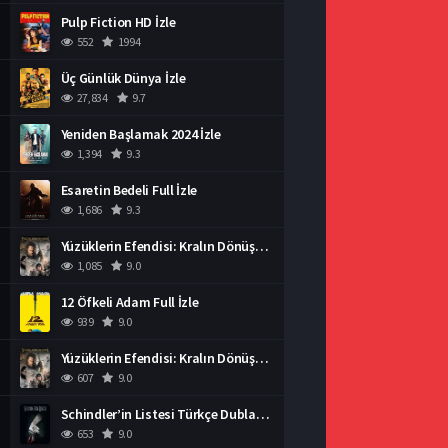
Pulp Fiction HD İzle
552
1994
Üç Günlük Dünya İzle
27,834
9.7
Yeniden Başlamak 2024 İzle
1,394
9.3
Esaretin Bedeli Full İzle
1,686
9.3
Yüzüklerin Efendisi: Kralın Dönüşü İzle
1,085
9.0
12 Öfkeli Adam Full İzle
939
9.0
Yüzüklerin Efendisi: Kralın Dönüşü İzle
607
9.0
Schindler’in Listesi Türkçe Dublaj İzle
653
9.0