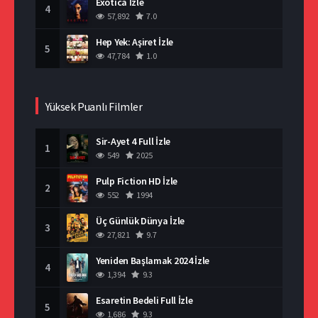
Exotica İzle
4
57,892
7.0
Hep Yek: Aşiret İzle
5
47,784
1.0
Yüksek Puanlı Filmler
Sir-Ayet 4 Full İzle
1
549
2025
Pulp Fiction HD İzle
2
552
1994
Üç Günlük Dünya İzle
3
27,821
9.7
Yeniden Başlamak 2024 İzle
4
1,394
9.3
Esaretin Bedeli Full İzle
5
1,686
9.3