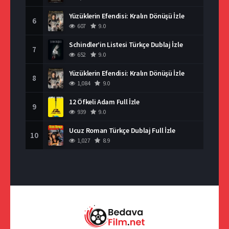
Yüzüklerin Efendisi: Kralın Dönüşü İzle
6
607
9.0
Schindler’in Listesi Türkçe Dublaj İzle
7
652
9.0
Yüzüklerin Efendisi: Kralın Dönüşü İzle
8
1,084
9.0
12 Öfkeli Adam Full İzle
9
939
9.0
Ucuz Roman Türkçe Dublaj Full İzle
10
1,027
8.9