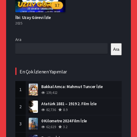
3.7
İbi: Uzay Görevi İzle
2025
Ara
Ara
En Çok İzlenen Yapımlar
Bakkal Amca: Mahmut Tuncer İzle
1
139,412
Atatürk 1881 – 1919 2. Film İzle
2
82,736
8.9
0 Kilometre 2024 Film İzle
3
62,619
3.2