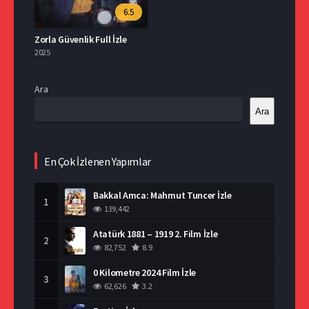
6.5
Zorla Güvenlik Full İzle
2025
Ara
Ara
En Çok İzlenen Yapımlar
Bakkal Amca: Mahmut Tuncer İzle
1
139,442
Atatürk 1881 – 1919 2. Film İzle
2
82,752
8.9
0 Kilometre 2024 Film İzle
3
62,626
3.2