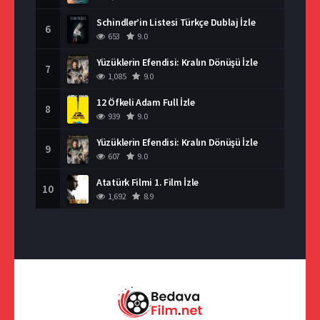
Schindler’in Listesi Türkçe Dublaj İzle
6
653
9.0
Yüzüklerin Efendisi: Kralın Dönüşü İzle
7
1,085
9.0
12 Öfkeli Adam Full İzle
8
939
9.0
Yüzüklerin Efendisi: Kralın Dönüşü İzle
9
607
9.0
Atatürk Filmi 1. Film İzle
10
1,692
8.9