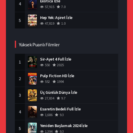
Exotica İzle
4
57,915
7.0
Hep Yek: Aşiret İzle
5
47,819
1.0
Yüksek Puanlı Filmler
Sir-Ayet 4 Full İzle
1
550
2025
Pulp Fiction HD İzle
2
552
1994
Üç Günlük Dünya İzle
3
27,834
9.7
Esaretin Bedeli Full İzle
4
1,686
9.3
Yeniden Başlamak 2024 İzle
5
1,394
9.3