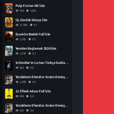
Pulp Fiction HD İzle
559
1994
Üç Günlük Dünya İzle
27,846
9.7
Esaretin Bedeli Full İzle
1,692
9.3
Yeniden Başlamak 2024 İzle
1,399
9.3
Schindler’in Listesi Türkçe Dublaj İzle
662
9.0
Yüzüklerin Efendisi: Kralın Dönüşü İzle
1,089
9.0
12 Öfkeli Adam Full İzle
944
9.0
Yüzüklerin Efendisi: Kralın Dönüşü İzle
612
9.0