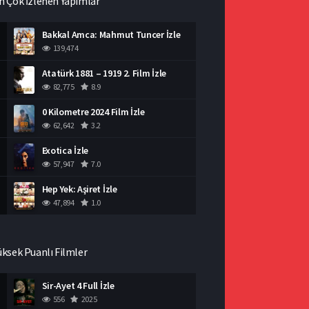
n Çok İzlenen Yapımlar
Bakkal Amca: Mahmut Tuncer İzle
139,474
Atatürk 1881 – 1919 2. Film İzle
82,775
8.9
0 Kilometre 2024 Film İzle
62,642
3.2
Exotica İzle
57,947
7.0
Hep Yek: Aşiret İzle
47,894
1.0
üksek Puanlı Filmler
Sir-Ayet 4 Full İzle
556
2025