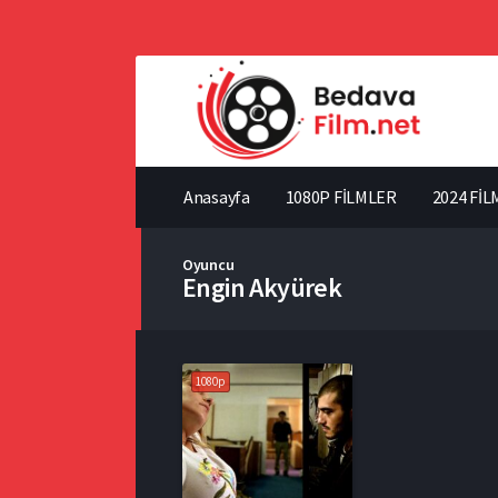
Anasayfa
1080P FİLMLER
2024 FİL
Oyuncu
Engin Akyürek
1080p