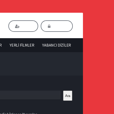
Kaydol
Giriş Yap
R
YERLİ FİLMLER
YABANCI DİZİLER
Ara