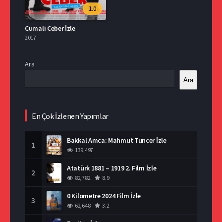
1.0
Cumali Ceber İzle
2017
Ara
Ara
En Çok İzlenen Yapımlar
Bakkal Amca: Mahmut Tuncer İzle
1
139,497
Atatürk 1881 – 1919 2. Film İzle
2
82,782
8.9
0 Kilometre 2024 Film İzle
3
62,648
3.2