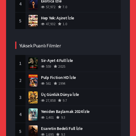
Exotica İzle
4
57,972
7.0
Hep Yek: Aşiret İzle
5
47,932
1.0
Yüksek Puanlı Filmler
Sir-Ayet 4 Full İzle
1
559
2025
Pulp Fiction HD İzle
2
561
1994
Üç Günlük Dünya İzle
3
27,858
9.7
Yeniden Başlamak 2024 İzle
4
1,401
9.3
Esaretin Bedeli Full İzle
5
1,695
9.3