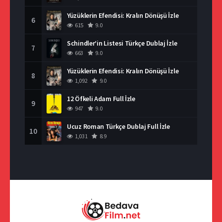
Yüzüklerin Efendisi: Kralın Dönüşü İzle
6
615
9.0
Schindler’in Listesi Türkçe Dublaj İzle
7
663
9.0
Yüzüklerin Efendisi: Kralın Dönüşü İzle
8
1,092
9.0
12 Öfkeli Adam Full İzle
9
947
9.0
Ucuz Roman Türkçe Dublaj Full İzle
10
1,031
8.9