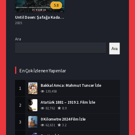
5.8
Until Dawn: Şafağa Kadar İzle
2025
Ara
Ara
En Çok İzlenen Yapımlar
Bakkal Amca: Mahmut Tuncer İzle
1
139,458
Atatürk 1881 – 1919 2. Film İzle
2
82,762
8.9
0 Kilometre 2024 Film İzle
3
62,631
3.2