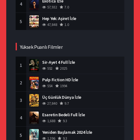
Exotica İzle
4
57,932
7.0
Hep Yek: Aşiret İzle
5
47,848
1.0
Yüksek Puanlı Filmler
Sir-Ayet 4 Full İzle
1
552
2025
Pulp Fiction HD İzle
2
554
1994
Üç Günlük Dünya İzle
3
27,840
9.7
Esaretin Bedeli Full İzle
4
1,688
9.3
Yeniden Başlamak 2024 İzle
5
1,396
9.3