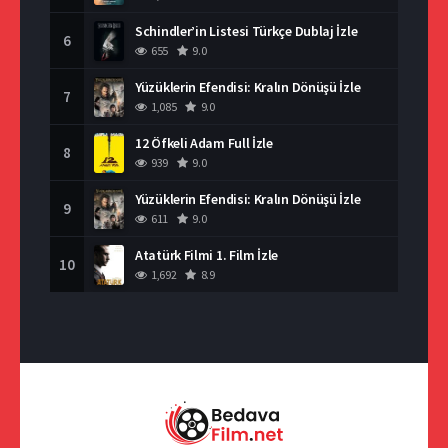
Schindler’in Listesi Türkçe Dublaj İzle
6
655
9.0
Yüzüklerin Efendisi: Kralın Dönüşü İzle
7
1,085
9.0
12 Öfkeli Adam Full İzle
8
939
9.0
Yüzüklerin Efendisi: Kralın Dönüşü İzle
9
611
9.0
Atatürk Filmi 1. Film İzle
10
1,692
8.9