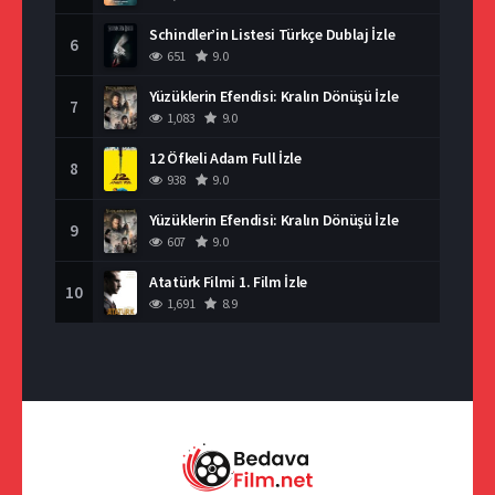
Schindler’in Listesi Türkçe Dublaj İzle
6
651
9.0
Yüzüklerin Efendisi: Kralın Dönüşü İzle
7
1,083
9.0
12 Öfkeli Adam Full İzle
8
938
9.0
Yüzüklerin Efendisi: Kralın Dönüşü İzle
9
607
9.0
Atatürk Filmi 1. Film İzle
10
1,691
8.9