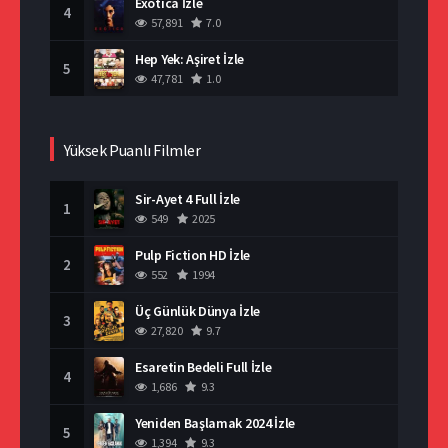
Exotica İzle
4
57,891
7.0
Hep Yek: Aşiret İzle
5
47,781
1.0
Yüksek Puanlı Filmler
Sir-Ayet 4 Full İzle
1
549
2025
Pulp Fiction HD İzle
2
552
1994
Üç Günlük Dünya İzle
3
27,820
9.7
Esaretin Bedeli Full İzle
4
1,686
9.3
Yeniden Başlamak 2024 İzle
5
1,394
9.3