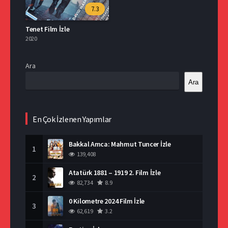
7.3
Tenet Film İzle
2020
Ara
Ara
En Çok İzlenen Yapımlar
Bakkal Amca: Mahmut Tuncer İzle
1
139,408
Atatürk 1881 – 1919 2. Film İzle
2
82,734
8.9
0 Kilometre 2024 Film İzle
3
62,619
3.2