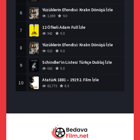
Yüzüklerin Efendisi: Kralın Dönüşü İzle
6
1,089
9.0
12 Öfkeli Adam Full İzle
7
942
9.0
Yüzüklerin Efendisi: Kralın Dönüşü İzle
8
612
9.0
Schindler’in Listesi Türkçe Dublaj İzle
9
662
9.0
Atatürk 1881 – 1919 2. Film İzle
10
82,775
8.9