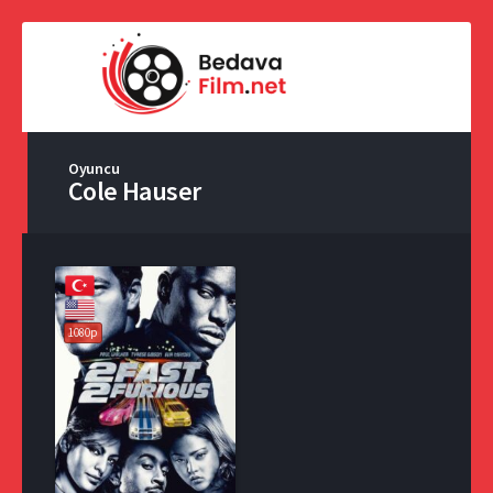
Oyuncu
Cole Hauser
1080p