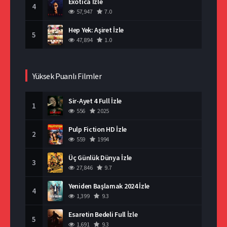
Exotica İzle
4
57,947
7.0
Hep Yek: Aşiret İzle
5
47,894
1.0
Yüksek Puanlı Filmler
Sir-Ayet 4 Full İzle
1
556
2025
Pulp Fiction HD İzle
2
559
1994
Üç Günlük Dünya İzle
3
27,846
9.7
Yeniden Başlamak 2024 İzle
4
1,399
9.3
Esaretin Bedeli Full İzle
5
1,691
9.3