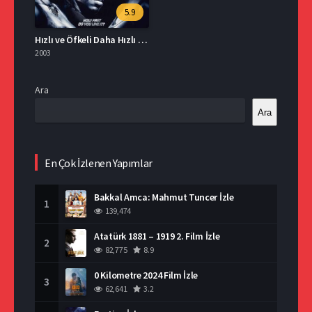
5.9
Hızlı ve Öfkeli Daha Hızlı Daha Öfkeli İzle
2003
Ara
Ara
En Çok İzlenen Yapımlar
Bakkal Amca: Mahmut Tuncer İzle
1
139,474
Atatürk 1881 – 1919 2. Film İzle
2
82,775
8.9
0 Kilometre 2024 Film İzle
3
62,641
3.2