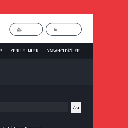
Kaydol
Giriş Yap
R
YERLİ FİLMLER
YABANCI DİZİLER
Ara