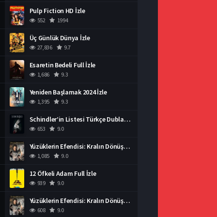
Pulp Fiction HD İzle
552
1994
Üç Günlük Dünya İzle
27,836
9.7
Esaretin Bedeli Full İzle
1,686
9.3
Yeniden Başlamak 2024 İzle
1,395
9.3
Schindler’in Listesi Türkçe Dublaj İzle
653
9.0
Yüzüklerin Efendisi: Kralın Dönüşü İzle
1,085
9.0
12 Öfkeli Adam Full İzle
939
9.0
Yüzüklerin Efendisi: Kralın Dönüşü İzle
608
9.0