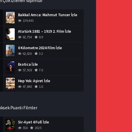
n Çok İzlenen Yapımlar
Bakkal Amca: Mahmut Tuncer İzle
139,445
Atatürk 1881 – 1919 2. Film İzle
82,754
8.9
0 Kilometre 2024 Film İzle
62,626
3.2
Exotica İzle
57,918
7.0
Hep Yek: Aşiret İzle
47,840
1.0
üksek Puanlı Filmler
Sir-Ayet 4 Full İzle
550
2025