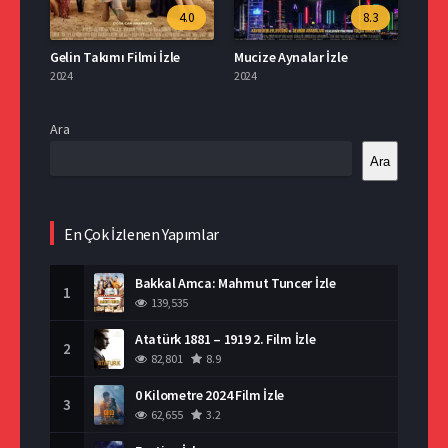
4.0
8.3
Gelin Takımı Filmi İzle
Mucize Aynalar İzle
2024
2024
Ara
Ara
En Çok İzlenen Yapımlar
Bakkal Amca: Mahmut Tuncer İzle
1
139,535
Atatürk 1881 – 1919 2. Film İzle
2
82,801
8.9
0 Kilometre 2024 Film İzle
3
62,655
3.2