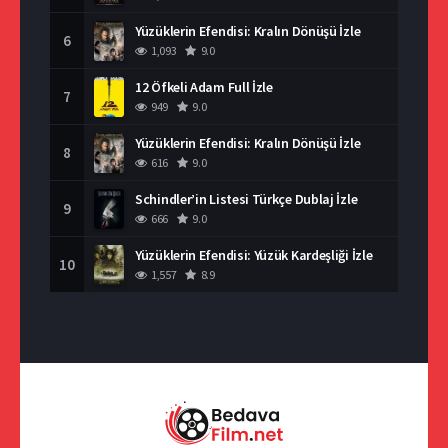
Yüzüklerin Efendisi: Kralın Dönüşü İzle
6
1,093
9.0
12 Öfkeli Adam Full İzle
7
949
9.0
Yüzüklerin Efendisi: Kralın Dönüşü İzle
8
616
9.0
Schindler’in Listesi Türkçe Dublaj İzle
9
666
9.0
Yüzüklerin Efendisi: Yüzük Kardeşliği İzle
10
1,557
8.9