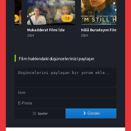
.4
7.0
8.2
le
Mukadderat Filmi İzle
Hâlâ Buradayım Filmi İzle
2024
2024
2024
Film hakkındaki düşüncelerinizi paylaşın
Spoiler
Gönder