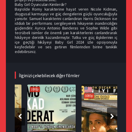
Baby Girl Oyuncuları Kimlerdir?
Başrolde Romy karakterine hayat veren Nicole Kidman,
duygusal karmaşayı ve güç dengelerini güçlü oyunculuğuyla
yansıtır. Samuel karakterini canlandıran Harris Dickinson ise
iddialı bir performans sergileyerek hikayenin inandırıcılığını
güçlendirir. Ayrıca Antonio Banderas ve Sophie Wilde gibi
tecrübeli isimler de önemli yan karakterlerini canlandırarak
hikâyeye derinlik kazandırmıştır. Tutku ve güç ilişkilerinin iç
içe geçtiği hikâyeyi Baby Girl 2024 izle opsiyonuyla
keşfedebilir ve ses getiren filmlerinden birine tanıklık
edebilirsiniz.
İlginizi çekebilecek diğer filmler
1080p
1080p
108