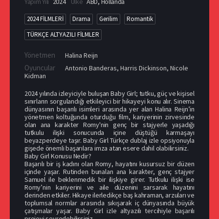
Yapım Yılı
2024
Ülke
ABD
,
Hollanda
2024 FİLMLERİ
Drama
Gerilim
Romantik
TÜRKÇE ALTYAZILI FİLMLER
Yönetmen
Halina Reijn
Oyuncular
Antonio Banderas
,
Harris Dickinson
,
Nicole
Kidman
2024 yılında izleyiciyle buluşan Baby Girl; tutku, güç ve kişisel
sınırların sorgulandığı etkileyici bir hikayeyi konu alır. Sinema
dünyasının başarılı isimleri arasında yer alan Halina Reijn’in
yönetmen koltuğunda oturduğu film, kariyerinin zirvesinde
olan ana karakter Romy'nin genç bir stajyerle yaşadığı
tutkulu ilişki sonucunda içine düştüğü karmaşayı
beyazperdeye taşır. Baby Girl Türkçe dublaj izle opsiyonuyla
gişede önemli başarılara imza atan esere dahil olabilirsiniz.
Baby Girl Konusu Nedir?
Başarılı bir iş kadını olan Romy, hayatını kusursuz bir düzen
içinde yaşar. Rutinden bunalan ana karakter, genç stajyer
Samuel ile beklenmedik bir ilişkiye girer. Tutkulu ilişki ise
Romy’nin kariyerini ve aile düzenini sarsarak hayatını
derinden etkiler. Hikaye ilerledikçe baş kahraman, arzuları ve
toplumsal normlar arasında sıkışarak iç dünyasında büyük
çatışmalar yaşar. Baby Girl izle altyazılı tercihiyle başarılı
projeyi seyredebilirsiniz.