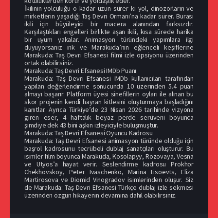
kötülüklerden korur ve yoldaşlık eder.
İkilinin yolculuğu o kadar uzun sürer ki yol, dinozorların ve
mirketlerin yaşadığı Taş Devri Ormanı’na kadar sürer. Burası
ikili için büyüleyici bir macera alanından farksızdır.
Karşılaştıkları engelleri birlikte aşan ikili, kısa sürede harika
bir uyum yakalar. Animasyon türündeki yapımlara ilgi
duyuyorsanız ink ve Marakuda’nın eğlenceli keşiflerine
Marakuda: Taş Devri Efsanesi filmi izle opsiyonu üzerinden
ortak olabilirsiniz.
Marakuda: Taş Devri Efsanesi IMDb Puanı
Marakuda: Taş Devri Efsanesi IMDb kullanıcıları tarafından
yapılan değerlendirme sonucunda 10 üzerinden 5.4 puan
almayı başarır. Platform üyesi sinefillerin oyları ile alınan bu
skor projenin kendi hayran kitlesini oluşturmaya başladığını
kanıtlar. Ayrıca Türkiye’de 23 Nisan 2026 tarihinde vizyona
giren eser, 4 haftalık beyaz perde serüveni boyunca
şimdiye dek 43 bini aşkın izleyiciyle buluşmuştur.
Marakuda: Taş Devri Efsanesi Oyuncu Kadrosu
Marakuda: Taş Devri Efsanesi animasyon türünde olduğu için
başrol kadrosunu tecrübeli dublaj sanatçıları oluşturur. Bu
isimler film boyunca Marakuda, Kosolapyy, Rozovaya, Vesna
ve Utyos’a hayat verir. Seslendirme kadrosu Prokhor
Chekhovskoy, Peter Ivaschenko, Marina Lisoevts, Eliza
Martirosova ve Diomid Vinogradov isimlerinden oluşur. Siz
de Marakuda: Taş Devri Efsanesi Türkçe dublaj izle sekmesi
üzerinden özgün hikayenin devamına dahil olabilirsiniz.