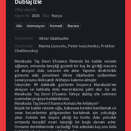
Dublaj İzle
(
Marakuda
)
Yapım Yılı
2026
Ülke
Rusya
Aile
Animasyon
Komedi
Macera
Yönetmen
Viktor Glukhushin
Oyuncular
Marina Lisovets
,
Peter Ivaschenko
,
Prokhor
Chekhovskoy
Marakuda: Taş Devri Efsanesi filminde bir kabile reisinin
oğlunun, ormanda tanıştığı gizemli bir kuş ile girdiği macera
ve aksiyon dolu serüven ele alınır. Yapımın direktörlük
görevini ünlü yönetmen Viktor Glukhushin üstlenirken
senaryosunu Aleksandr Arkhipov kaleme almıştır.
İzleyiciler 89 dakikalık gösterim boyunca Marakuda’nın
aksiyon ve kahkaha dolu maceralarına şahit olur. Siz de
Marakuda: Taş Devri Efsanesi Türkçe dublaj izle sekmesi
üzerinden projeye katılabilirsiniz.
Marakuda: Taş Devri Efsanesi Konusu Ne Anlatıyor?
Büyük bir kabile reisinin oğlu, babasına kendini kanıtlamak ve
onun becerilerinin gölgesinden kurtulmak için yolculuğa
çıkar. Aslında tek başına çıktığı bu korku dolu yolculuk
ormanda tesadüf eseri tanıştığı bir kuşla devam eder.
Ormanın derinliklerinde rastladığı Tink adındaki kuş onu türlü