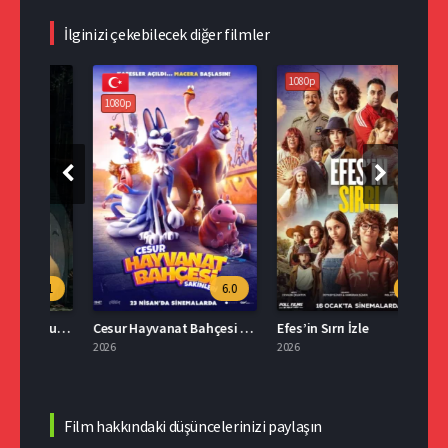
İlginizi çekebilecek diğer filmler
1080p
1080p
108
.1
6.0
4.9
Tonari no Totoro 2007 Full İzle
Cesur Hayvanat Bahçesi Sakinleri Full İzle
Efes’in Sırrı İzle
Süper
2026
2026
2026
Film hakkındaki düşüncelerinizi paylaşın