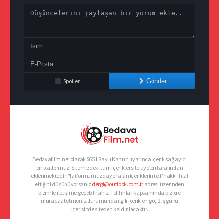
Spoiler
Gönder
Bedavafilm.net olarak 5651 Sayılı Kanun uyarınca içerik sağlayıcı
bir platformuz. Sitemizdeki tüm içerikler site üyeleri tarafından
eklenmektedir. Platformumuzda yer alan içeriklerin telif hakkı ihlal
ettiğini düşünüyorsanız
dergi@outlook.com.tr
adresi üzerinden
bizimle iletişime geçebilirsiniz. Telif ihlali kapsamında bizlere
müracaat etmeniz durumunda ilgili içerik en geç 2 iş günü
içerisinde siteden kaldırılacaktır.