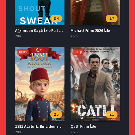
8.4
7.7
Ağzımdan Kaçtı İzle Full HD İzle
Michael Filmi 2026 İzle
2026
2026
1080p
1080p
2.5
3.1
1881 Atatürk: Bir Liderin Doğuşu İzle
Çatlı Filmi İzle
2026
2026