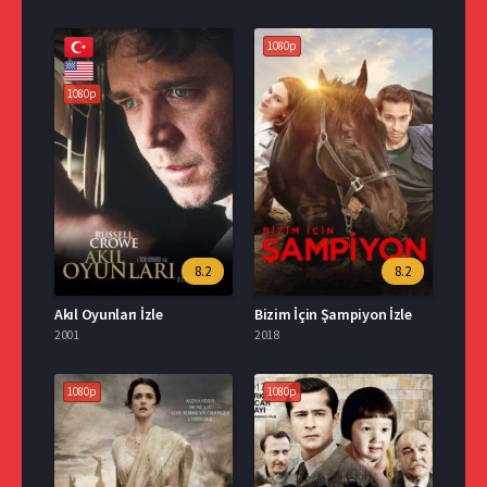
1080p
1080p
8.2
8.2
Akıl Oyunları İzle
Bizim İçin Şampiyon İzle
2001
2018
1080p
1080p