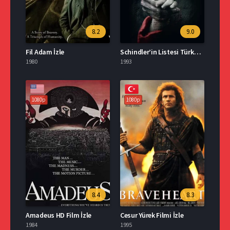
8.2
9.0
Fil Adam İzle
Schindler’in Listesi Türkçe Dublaj İzle
1980
1993
1080p
1080p
8.4
8.3
Amadeus HD Film İzle
Cesur Yürek Filmi İzle
1984
1995