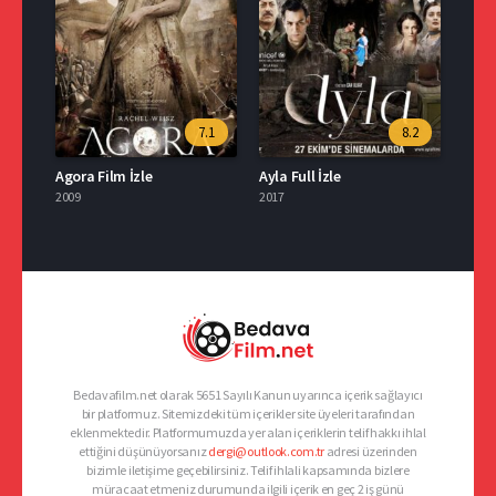
7.1
8.2
Agora Film İzle
Ayla Full İzle
2009
2017
Bedavafilm.net olarak 5651 Sayılı Kanun uyarınca içerik sağlayıcı
bir platformuz. Sitemizdeki tüm içerikler site üyeleri tarafından
eklenmektedir. Platformumuzda yer alan içeriklerin telif hakkı ihlal
ettiğini düşünüyorsanız
dergi@outlook.com.tr
adresi üzerinden
bizimle iletişime geçebilirsiniz. Telif ihlali kapsamında bizlere
müracaat etmeniz durumunda ilgili içerik en geç 2 iş günü