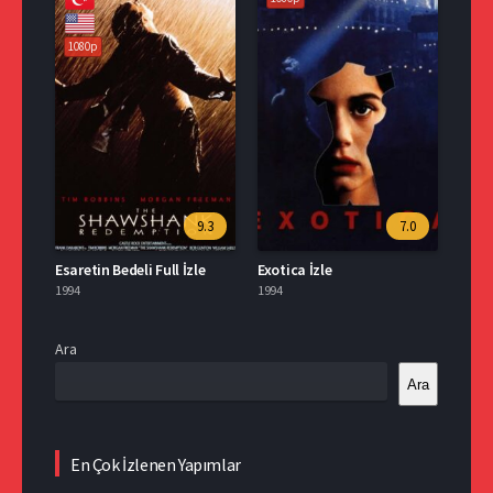
1080p
9.3
7.0
Esaretin Bedeli Full İzle
Exotica İzle
1994
1994
Ara
Ara
En Çok İzlenen Yapımlar