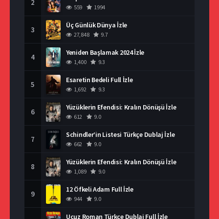
2
559
1994
Üç Günlük Dünya İzle
3
27,848
9.7
Yeniden Başlamak 2024 İzle
4
1,400
9.3
Esaretin Bedeli Full İzle
5
1,692
9.3
Yüzüklerin Efendisi: Kralın Dönüşü İzle
6
612
9.0
Schindler’in Listesi Türkçe Dublaj İzle
7
662
9.0
Yüzüklerin Efendisi: Kralın Dönüşü İzle
8
1,089
9.0
12 Öfkeli Adam Full İzle
9
944
9.0
Ucuz Roman Türkçe Dublaj Full İzle