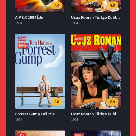
4.4
8.8
A.P.E.X 1994 İzle
Ucuz Roman Türkçe Dublaj Full İzle
1994
1994
1080p
1080p
8.8
8.9
Forrest Gump Full İzle
Ucuz Roman Türkçe Dublaj Full İzle
1994
1994
1080p