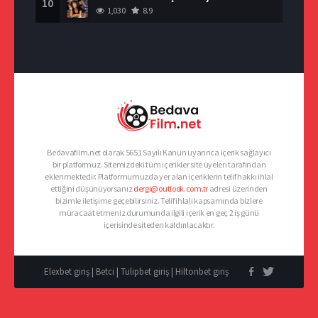
10
1,030
8.9
Bedavafilm.net olarak 5651 Sayılı Kanun uyarınca içerik sağlayıcı
bir platformuz. Sitemizdeki tüm içerikler site üyeleri tarafından
eklenmektedir. Platformumuzda yer alan içeriklerin telif hakkı ihlal
ettiğini düşünüyorsanız
dergi@outlook.com.tr
adresi üzerinden
bizimle iletişime geçebilirsiniz. Telif ihlali kapsamında bizlere
müracaat etmeniz durumunda ilgili içerik en geç 2 iş günü
içerisinde siteden kaldırılacaktır.
Elexbet giriş
|
Betci
|
Tulipbet giriş
|
Hiltonbet giriş