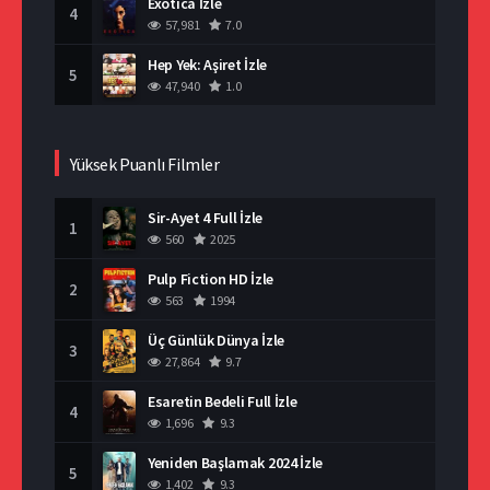
Exotica İzle
4
57,981
7.0
Hep Yek: Aşiret İzle
5
47,940
1.0
Yüksek Puanlı Filmler
Sir-Ayet 4 Full İzle
1
560
2025
Pulp Fiction HD İzle
2
563
1994
Üç Günlük Dünya İzle
3
27,864
9.7
Esaretin Bedeli Full İzle
4
1,696
9.3
Yeniden Başlamak 2024 İzle
5
1,402
9.3