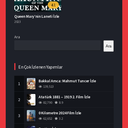
4.1
Queen Mary’nin Laneti İzle
2023
Ara
Ara
En Çok İzlenen Yapımlar
Bakkal Amca: Mahmut Tuncer İzle
1
139,513
Atatürk 1881 – 1919 2. Film İzle
2
82,790
8.9
0 Kilometre 2024 Film İzle
3
62,652
3.2