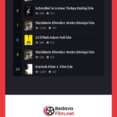
Schindler’in Listesi Türkçe Dublaj İzle
6
665
9.0
Yüzüklerin Efendisi: Kralın Dönüşü İzle
7
1,092
9.0
12 Öfkeli Adam Full İzle
8
949
9.0
Yüzüklerin Efendisi: Kralın Dönüşü İzle
9
616
9.0
Atatürk Filmi 1. Film İzle
10
1,697
8.9