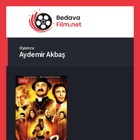
Oyuncu
Aydemir Akbaş
1080p