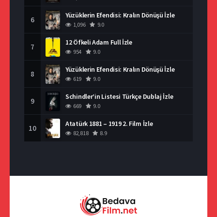
Yüzüklerin Efendisi: Kralın Dönüşü İzle
6
1,096
9.0
12 Öfkeli Adam Full İzle
7
954
9.0
Yüzüklerin Efendisi: Kralın Dönüşü İzle
8
619
9.0
Schindler’in Listesi Türkçe Dublaj İzle
9
669
9.0
Atatürk 1881 – 1919 2. Film İzle
10
82,818
8.9