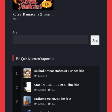
3.0
Kutsal Damacana 2 İtmen Full İzle
2010
Ara
Ara
En Çok İzlenen Yapımlar
Bakkal Amca: Mahmut Tuncer İzle
1
139,574
Atatürk 1881 – 1919 2. Film İzle
2
82,818
8.9
0 Kilometre 2024 Film İzle
3
62,671
3.2