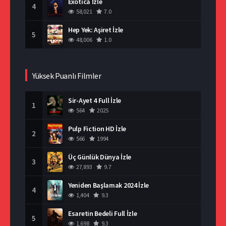
Exotica İzle
4
58,021
7.0
Hep Yek: Aşiret İzle
5
48,006
1.0
Yüksek Puanlı Filmler
Sir-Ayet 4 Full İzle
1
564
2025
Pulp Fiction HD İzle
2
566
1994
Üç Günlük Dünya İzle
3
27,893
9.7
Yeniden Başlamak 2024 İzle
4
1,404
9.3
Esaretin Bedeli Full İzle
5
1,698
9.3