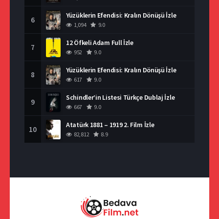
Yüzüklerin Efendisi: Kralın Dönüşü İzle
6
1,094
9.0
12 Öfkeli Adam Full İzle
7
952
9.0
Yüzüklerin Efendisi: Kralın Dönüşü İzle
8
617
9.0
Schindler’in Listesi Türkçe Dublaj İzle
9
667
9.0
Atatürk 1881 – 1919 2. Film İzle
10
82,812
8.9