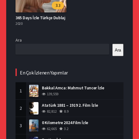
3.3
365 Days İzle Türkçe Dublaj
2020
Ara
Ara
En Çok İzlenen Yapımlar
Bakkal Amca: Mahmut Tuncer İzle
1
139,559
Atatürk 1881 – 1919 2. Film İzle
2
82,812
8.9
0 Kilometre 2024 Film İzle
3
62,665
3.2