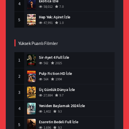
Exotica İzle
4
58,012
7.0
Hep Yek: Aşiret İzle
5
47,991
1.0
Yüksek Puanlı Filmler
Sir-Ayet 4 Full İzle
1
562
2025
Pulp Fiction HD İzle
2
564
1994
Üç Günlük Dünya İzle
3
27,884
9.7
Yeniden Başlamak 2024 İzle
4
1,402
9.3
Esaretin Bedeli Full İzle
5
1,696
9.3