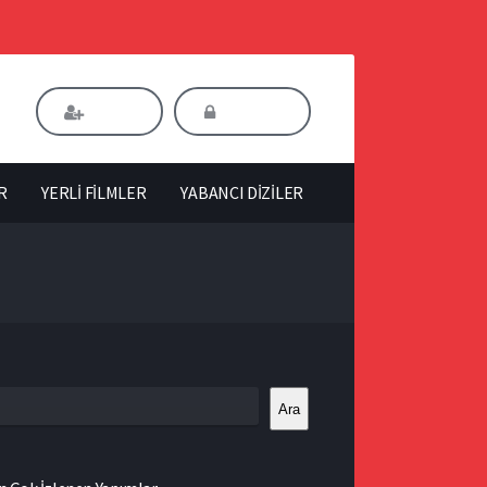
Kaydol
Giriş Yap
R
YERLİ FİLMLER
YABANCI DİZİLER
Ara