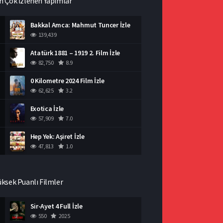
n Çok İzlenen Yapımlar
Bakkal Amca: Mahmut Tuncer İzle
139,439
Atatürk 1881 – 1919 2. Film İzle
82,750
8.9
0 Kilometre 2024 Film İzle
62,625
3.2
Exotica İzle
57,909
7.0
Hep Yek: Aşiret İzle
47,813
1.0
üksek Puanlı Filmler
Sir-Ayet 4 Full İzle
550
2025