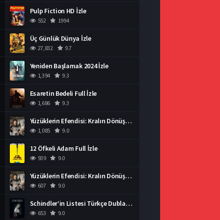
Pulp Fiction HD İzle
552
1994
Üç Günlük Dünya İzle
27,832
9.7
Yeniden Başlamak 2024 İzle
1,394
9.3
Esaretin Bedeli Full İzle
1,686
9.3
Yüzüklerin Efendisi: Kralın Dönüşü İzle
1,085
9.0
12 Öfkeli Adam Full İzle
939
9.0
Yüzüklerin Efendisi: Kralın Dönüşü İzle
607
9.0
Schindler’in Listesi Türkçe Dublaj İzle
653
9.0