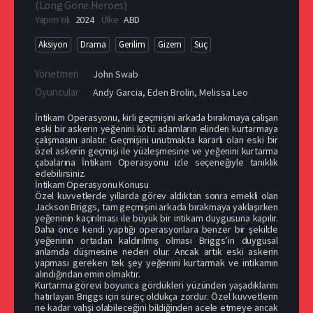
(
Long Gone Heroes
)
Yapım Yılı
2024
Ülke
ABD
Aksiyon
Drama
Gerilim
Gizem
Suç
Yönetmen
John Swab
Oyuncular
Andy Garcia
,
Eden Brolin
,
Melissa Leo
İntikam Operasyonu, kirli geçmişini arkada bırakmaya çalışan
eski bir askerin yeğenini kötü adamların elinden kurtarmaya
çalışmasını anlatır. Geçmişini unutmakta kararlı olan eski bir
özel askerin geçmişi ile yüzleşmesine ve yeğenini kurtarma
çabalarına İntikam Operasyonu izle seçeneğiyle tanıklık
edebilirsiniz.
İntikam Operasyonu Konusu
Özel kuvvetlerde yıllarda görev aldıktan sonra emekli olan
Jackson Briggs, tam geçmişini arkada bırakmaya yaklaşırken
yeğeninin kaçırılması ile büyük bir intikam duygusuna kapılır.
Daha önce kendi yaptığı operasyonlara benzer bir şekilde
yeğeninin ortadan kaldırılmış olması Briggs’in duygusal
anlamda düşmesine neden olur. Ancak artık eski askerin
yapması gereken tek şey yeğenini kurtarmak ve intikamın
alındığından emin olmaktır.
Kurtarma görevi boyunca gördükleri yüzünden yaşadıklarını
hatırlayan Briggs için süreç oldukça zordur. Özel kuvvetlerin
ne kadar vahşi olabileceğini bildiğinden acele etmeye ancak