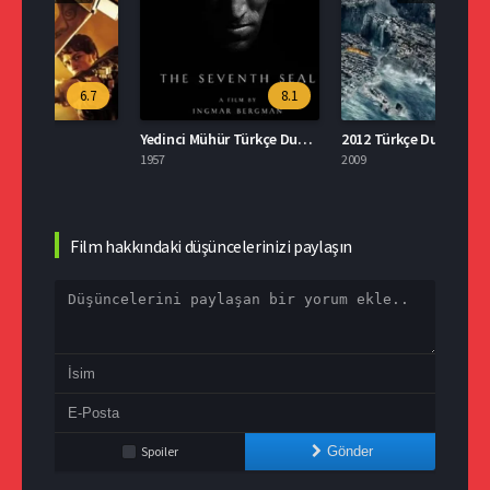
.7
8.1
5.9
Yedinci Mühür Türkçe Dublaj İzle
2012 Türkçe Dublaj İzle
1957
2009
2022
Film hakkındaki düşüncelerinizi paylaşın
Spoiler
Gönder