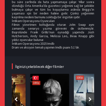
bu süre zarfında da hata yapmamaya çalışır. Yıllar sonra
döndüğü Orta Amerika’da gazeteci yeğenini sağ bir şekilde
bulmaya çalışır ve tüm bu koşuşturma aslında Briggs’in
yaşaması için bir neden haline gelir. Çünkü yeğeninin
kaçırılma nedeni burnunu soktuğu bir örgütün işidir.
İntikam Operasyonu Oyuncuları
Filmin yönetmen koltuğunda oturan John Swap aynı
zamanda senaryo yazma görevini de üstlenmiştir.
Başrolünde Frank Grillo’nun oynadığı yapımda Josh
Hutcherson, Andy Garcia, Melissa Leo, Beau Knapp gibi
yıldız oyuncular bulunur.
İntikam Operasyonu 2025 Imdb
Dram ve aksiyon temalı yapımın Imdb puanı 5.1’dir.
İlginizi çekebilecek diğer filmler
1080p
1080p
108