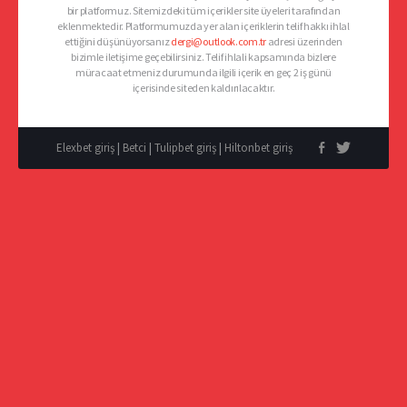
bir platformuz. Sitemizdeki tüm içerikler site üyeleri tarafından
eklenmektedir. Platformumuzda yer alan içeriklerin telif hakkı ihlal
ettiğini düşünüyorsanız
dergi@outlook.com.tr
adresi üzerinden
bizimle iletişime geçebilirsiniz. Telif ihlali kapsamında bizlere
müracaat etmeniz durumunda ilgili içerik en geç 2 iş günü
içerisinde siteden kaldırılacaktır.
Elexbet giriş
|
Betci
|
Tulipbet giriş
|
Hiltonbet giriş