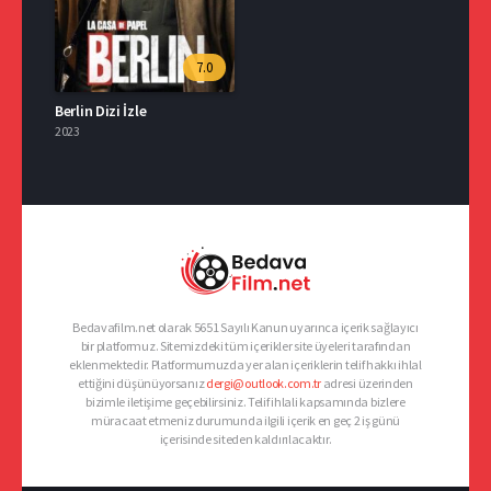
7.0
Berlin Dizi İzle
2023
Bedavafilm.net olarak 5651 Sayılı Kanun uyarınca içerik sağlayıcı
bir platformuz. Sitemizdeki tüm içerikler site üyeleri tarafından
eklenmektedir. Platformumuzda yer alan içeriklerin telif hakkı ihlal
ettiğini düşünüyorsanız
dergi@outlook.com.tr
adresi üzerinden
bizimle iletişime geçebilirsiniz. Telif ihlali kapsamında bizlere
müracaat etmeniz durumunda ilgili içerik en geç 2 iş günü
içerisinde siteden kaldırılacaktır.