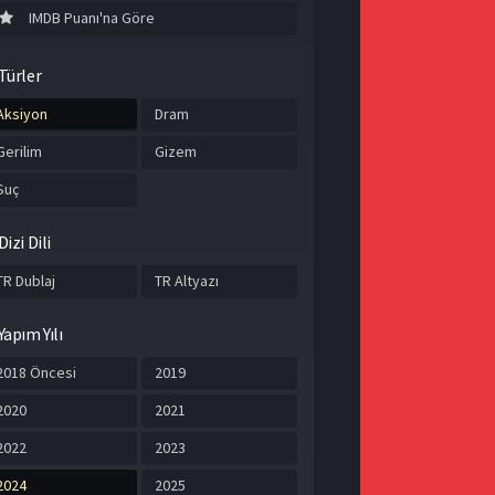
IMDB Puanı'na Göre
Türler
Aksiyon
Dram
Gerilim
Gizem
Suç
Dizi Dili
TR Dublaj
TR Altyazı
Yapım Yılı
2018 Öncesi
2019
2020
2021
2022
2023
2024
2025