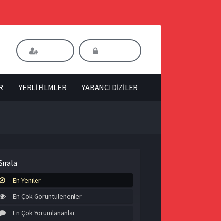
Kaydol
Giriş Yap
R
YERLİ FİLMLER
YABANCI DİZİLER
Sırala
En Yeniler
En Çok Görüntülenenler
En Çok Yorumlananlar