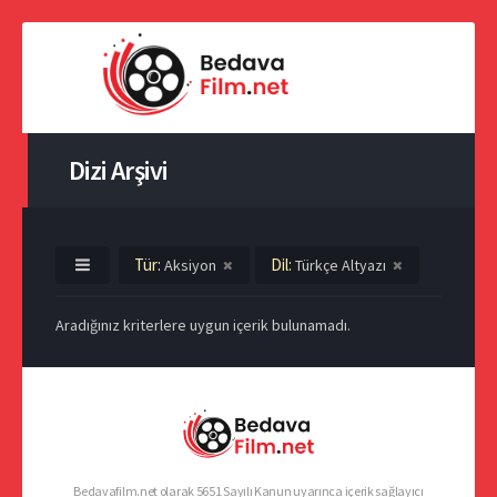
Dizi Arşivi
Tür:
Dil:
Aksiyon
Türkçe Altyazı
Aradığınız kriterlere uygun içerik bulunamadı.
Bedavafilm.net olarak 5651 Sayılı Kanun uyarınca içerik sağlayıcı