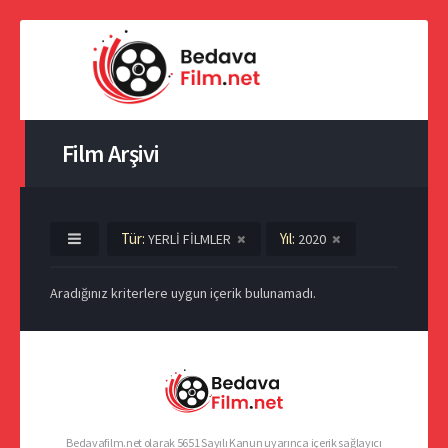
Film Arşivi
Tür:
Yıl:
YERLİ FİLMLER
2020
Aradığınız kriterlere uygun içerik bulunamadı.
Bedavafilm.net olarak 5651 Sayılı Kanun uyarınca içerik sağlayıcı