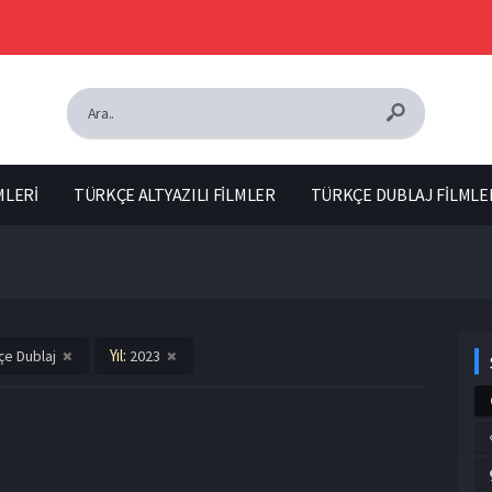
MLERİ
TÜRKÇE ALTYAZILI FİLMLER
TÜRKÇE DUBLAJ FİLMLE
Yıl:
çe Dublaj
2023