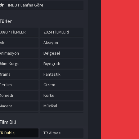
IMDB Puanı'na Göre
Türler
1080P FİLMLER
2024 FİLMLERİ
Aile
Aksiyon
Animasyon
Belgesel
Bilim-Kurgu
Biyografi
Drama
Fantastik
Gerilim
Gizem
Komedi
Korku
Macera
Müzikal
Romantik
Savaş
Film Dili
Spor
Suç
TR Dublaj
TR Altyazı
Tarih
TÜRKÇE ALTYAZILI