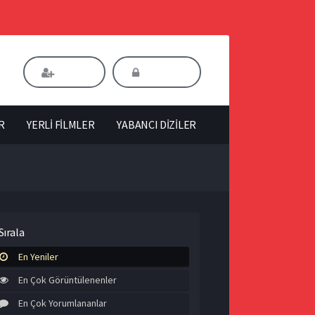
Kaydol
Giriş Yap
R
YERLİ FİLMLER
YABANCI DİZİLER
Sırala
En Yeniler
En Çok Görüntülenenler
En Çok Yorumlananlar