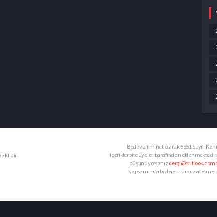
Bedavafilm.net olarak 5651 Sayılı Kanu
içerikler site üyeleri tarafından eklenmektedir.
aklıdır.
düşünüyorsanız
dergi@outlook.com.t
kapsamında bizlere müracaat etmeniz d