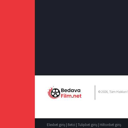
© 2026, Tüm Hakları S
Elexbet giriş
|
Betci
|
Tulipbet giriş
|
Hiltonbet giriş