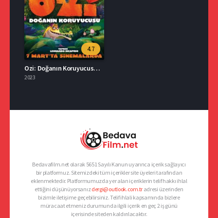
4.7
Ozi: Doğanın Koruyucusu İzle Türkçe Dublaj
2023
Bedavafilm.net olarak 5651 Sayılı Kanun uyarınca içerik sağlayıcı
bir platformuz. Sitemizdeki tüm içerikler site üyeleri tarafından
eklenmektedir. Platformumuzda yer alan içeriklerin telif hakkı ihlal
ettiğini düşünüyorsanız
dergi@outlook.com.tr
adresi üzerinden
bizimle iletişime geçebilirsiniz. Telif ihlali kapsamında bizlere
müracaat etmeniz durumunda ilgili içerik en geç 2 iş günü
içerisinde siteden kaldırılacaktır.