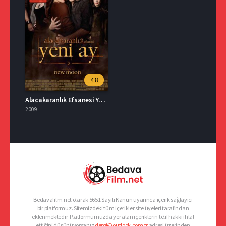
4.8
Alacakaranlık Efsanesi Yeni Ay Full İzle
2009
Bedavafilm.net olarak 5651 Sayılı Kanun uyarınca içerik sağlayıcı
bir platformuz. Sitemizdeki tüm içerikler site üyeleri tarafından
eklenmektedir. Platformumuzda yer alan içeriklerin telif hakkı ihlal
ettiğini düşünüyorsanız
dergi@outlook.com.tr
adresi üzerinden