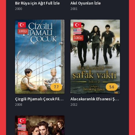
Bir Rüya için Ağıt Full İzle
Akıl Oyunları İzle
2000
2001
1080p
1080p
7.7
5.6
Çizgili Pijamalı Çocuk Film İzle
Alacakaranlık Efsanesi Şafak Vakti Bölüm 2 Türkçe Dublaj İzle
2008
2012
1080p