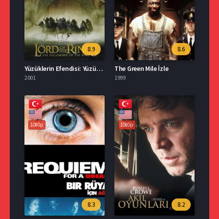
8.9
8.6
Yüzüklerin Efendisi: Yüzük Kardeşliği İzle
The Green Mile İzle
2001
1999
1080p
1080p
8.3
8.2