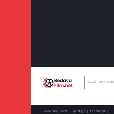
© 2026, Tüm Hakları S
Elexbet giriş
|
Betci
|
Tulipbet giriş
|
Hiltonbet giriş