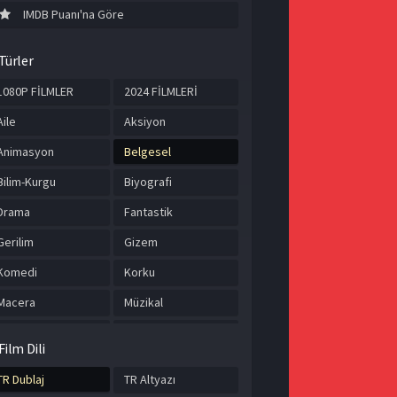
IMDB Puanı'na Göre
Türler
1080P FİLMLER
2024 FİLMLERİ
Aile
Aksiyon
Animasyon
Belgesel
Bilim-Kurgu
Biyografi
Drama
Fantastik
Gerilim
Gizem
Komedi
Korku
Macera
Müzikal
Romantik
Savaş
Film Dili
Spor
Suç
TR Dublaj
TR Altyazı
Tarih
TÜRKÇE ALTYAZILI