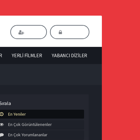
Kaydol
Giriş Yap
R
YERLİ FİLMLER
YABANCI DİZİLER
Sırala
En Yeniler
En Çok Görüntülenenler
En Çok Yorumlananlar