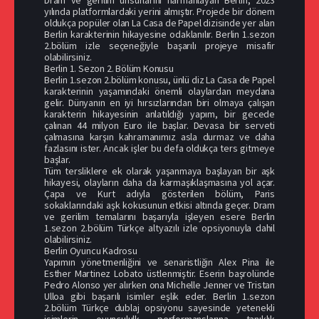
yılında platformlardaki yerini almıştır. Projede bir dönem
oldukça popüler olan La Casa de Papel dizisinde yer alan
Berlin karakterinin hikayesine odaklanılır. Berlin 1.sezon
2.bölüm izle seçeneğiyle başarılı projeye misafir
olabilirsiniz.
Berlin 1. Sezon 2. Bölüm Konusu
Berlin 1.sezon 2.bölüm konusu, ünlü diz La Casa de Papel
karakterinin yaşamındaki önemli olaylardan meydana
gelir. Dünyanın en iyi hırsızlarından biri olmaya çalışan
karakterin hikayesinin anlatıldığı yapım, bir gecede
çalınan 44 milyon Euro ile başlar. Devasa bir serveti
çalmasına karşın kahramanımız asla durmaz ve daha
fazlasını ister. Ancak işler bu defa oldukça ters gitmeye
başlar.
Tüm tersliklere ek olarak yaşanmaya başlayan bir aşk
hikayesi, olayların daha da karmaşıklaşmasına yol açar.
Çapa ve Kurt adıyla gösterilen bölüm, Paris
sokaklarındaki aşk kokusunun etkisi altında geçer. Dram
ve gerilim temalarını başarıyla işleyen esere Berlin
1.sezon 2.bölüm Türkçe altyazılı izle opsiyonuyla dahil
olabilirsiniz.
Berlin Oyuncu Kadrosu
Yapımın yönetmenliğini ve senaristliğin Alex Pina ile
Esther Martinez Lobato üstlenmiştir. Eserin başrolünde
Pedro Alonso yer alırken ona Michelle Jenner ve Tristan
Ulloa gibi başarılı isimler eşlik eder. Berlin 1.sezon
2.bölüm Türkçe dublaj opsiyonu sayesinde yetenekli
isimlerin oyuncululk performanslarına tanıklık