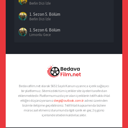
Berlin Dizi İzle
1. Sezon
5. Bölüm
Berlin Dizi İzle
1. Sezon
6. Bölüm
Limonlu Gece
1. Sezon
7. Bölüm
Berlin Dizi İzle
1. Sezon
8. Bölüm
Berlin Dizi İzle
Bedavafilm.net olarak 5651 Sayılı Kanun uyarınca içerik sağlayıcı
bir platformuz. Sitemizdeki tüm içerikler site üyeleri tarafından
eklenmektedir. Platformumuzda yer alan içeriklerin telif hakkı ihlal
ettiğini düşünüyorsanız
dergi@outlook.com.tr
adresi üzerinden
bizimle iletişime geçebilirsiniz. Telif ihlali kapsamında bizlere
müracaat etmeniz durumunda ilgili içerik en geç 2 iş günü
içerisinde siteden kaldırılacaktır.