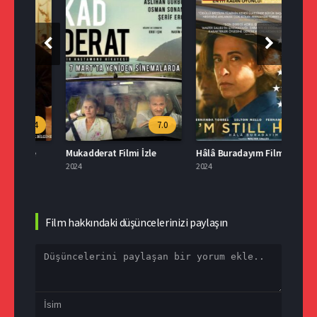
.4
7.0
8.2
le
Mukadderat Filmi İzle
Hâlâ Buradayım Filmi İzle
2024
2024
2024
Film hakkındaki düşüncelerinizi paylaşın