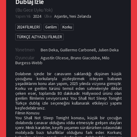
Dublaj İzle
(
Bu Gece Uyku Yok
)
Yapım Yılı
2024
Ülke
Arjantin
,
Yeni Zelanda
2024 FİLMLERİ
Gerilim
Korku
TÜRKÇE ALTYAZILI FİLMLER
Yönetmen
Ben Deka
,
Guillermo Carbonell
,
Julien Deka
Oyuncular
Agustín Olcese
,
Bruno Giacobbe
,
Milo
Burgess-Webb
Dolabının içinde bir canavarın saklandığı düşünen küçük
çocuğunu korkularıyla yüzleştirmek isteyen babanın
yaşadıklarını konu alan yapım, 2025 yılında vizyona girmiştir.
Korku ve gerilim türünü temsil eden sahneleriyle dikkat
çeken eser, toplamda 80 dakikadır. Hollywood ürünü olan
gerilim filmlerini seviyorsanız You Shall Not Sleep Tonight
Türkçe dublaj izle seçeneğini kullanarak etkileyici yapımı
keşfedebilirsiniz.
Filmin Konusu
You Shall Not Sleep Tonight konusu, küçük bir çocuğun
dolabında canavar olduğunu iddia etmesiyle gelişen olayları
içerir. Minik karakter, keyifli yaşamını sürdürürken odasındaki
mobilyada bazı tuhaflıklar olduğunu fark eder. Korkunç