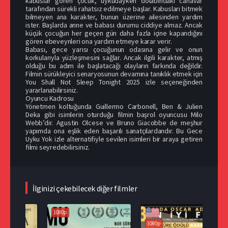
kabuslar gören çocuk, uykudayken dolabındaki canavar
tarafından sürekli rahatsız edilmeye başlar. Kabusları bitmek
bilmeyen ana karakter, bunun üzerine ailesinden yardım
ister. Başlarda anne ve babası durumu ciddiye almaz. Ancak
küçük çocuğun her geçen gün daha fazla içine kapandığını
gören ebeveynleri ona yardım etmeye karar verir.
Babası, gece yarısı çocuğunun odasına gelir ve onun
korkularıyla yüzleşmesini sağlar. Ancak ilgili karakter, atmış
olduğu bu adım ile başlatacağı olayların farkında değildir.
Filmin sürükleyici senaryosunun devamına tanıklık etmek için
You Shall Not Sleep Tonight 2025 izle seçeneğinden
yararlanabilirsiniz.
Oyuncu Kadrosu
Yönetmen koltuğunda Guillermo Carbonell, Ben & Julien
Deka gibi isimlerin oturduğu filmin başrol oyuncusu Milo
Webb’dir. Agustin Olcese ve Bruno Giacobbe de meşhur
yapımda ona eşlik eden başarılı sanatçılardandır. Bu Gece
Uyku Yok izle alternatifiyle sevilen isimleri bir araya getiren
filmi seyredebilirsiniz.
İlginizi çekebilecek diğer filmler
1080p
1080p
108