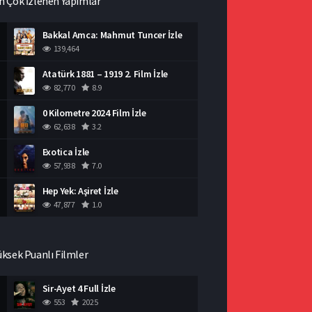
n Çok İzlenen Yapımlar
Bakkal Amca: Mahmut Tuncer İzle
139,464
Atatürk 1881 – 1919 2. Film İzle
82,770
8.9
0 Kilometre 2024 Film İzle
62,638
3.2
Exotica İzle
57,938
7.0
Hep Yek: Aşiret İzle
47,877
1.0
üksek Puanlı Filmler
Sir-Ayet 4 Full İzle
553
2025