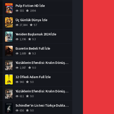
Pulp Fiction HD İzle
555
1994
Üç Günlük Dünya İzle
27,844
9.7
Yeniden Başlamak 2024 İzle
1,396
9.3
Esaretin Bedeli Full İzle
1,689
9.3
Yüzüklerin Efendisi: Kralın Dönüşü İzle
1,087
9.0
12 Öfkeli Adam Full İzle
940
9.0
Yüzüklerin Efendisi: Kralın Dönüşü İzle
611
9.0
Schindler’in Listesi Türkçe Dublaj İzle
656
9.0