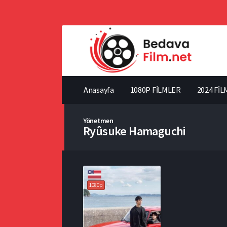
Anasayfa
1080P FİLMLER
2024 FİL
Yönetmen
Ryûsuke Hamaguchi
1080p