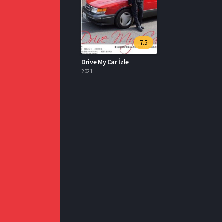
7.5
Drive My Car İzle
2021