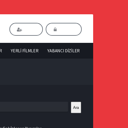
Kaydol
Giriş Yap
R
YERLİ FİLMLER
YABANCI DİZİLER
Ara