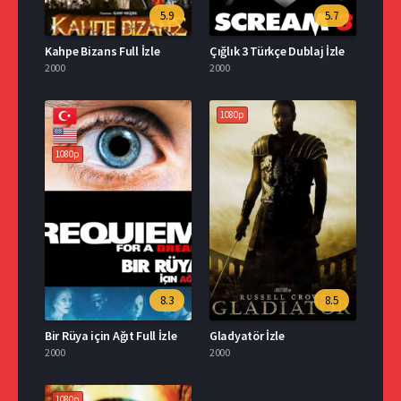
5.9
5.7
Kahpe Bizans Full İzle
Çığlık 3 Türkçe Dublaj İzle
2000
2000
1080p
1080p
8.3
8.5
Bir Rüya için Ağıt Full İzle
Gladyatör İzle
2000
2000
1080p