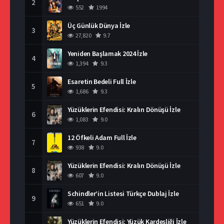
2
552
1994
Üç Günlük Dünya İzle
3
27,820
9.7
Yeniden Başlamak 2024 İzle
4
1,394
9.3
Esaretin Bedeli Full İzle
5
1,686
9.3
Yüzüklerin Efendisi: Kralın Dönüşü İzle
6
1,083
9.0
12 Öfkeli Adam Full İzle
7
938
9.0
Yüzüklerin Efendisi: Kralın Dönüşü İzle
8
607
9.0
Schindler’in Listesi Türkçe Dublaj İzle
9
651
9.0
Yüzüklerin Efendisi: Yüzük Kardeşliği İzle