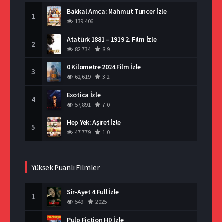
Bakkal Amca: Mahmut Tuncer İzle
1
139,406
Atatürk 1881 – 1919 2. Film İzle
2
82,734
8.9
0 Kilometre 2024 Film İzle
3
62,619
3.2
Exotica İzle
4
57,891
7.0
Hep Yek: Aşiret İzle
5
47,779
1.0
Yüksek Puanlı Filmler
Sir-Ayet 4 Full İzle
1
549
2025
Pulp Fiction HD İzle