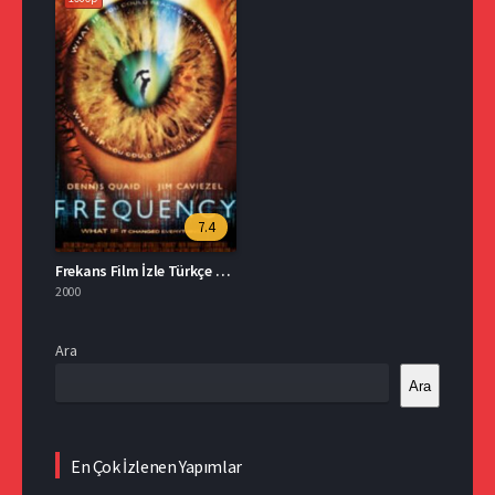
7.4
Frekans Film İzle Türkçe Dublaj
2000
Ara
Ara
En Çok İzlenen Yapımlar