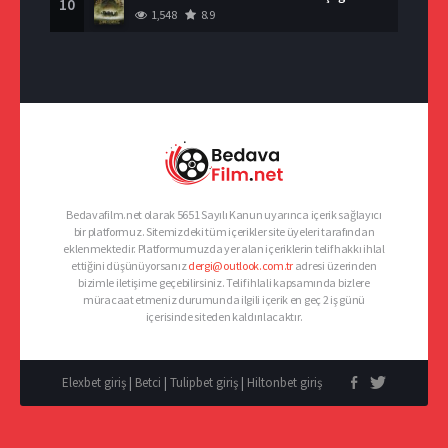
10
1,548
8.9
Bedavafilm.net olarak 5651 Sayılı Kanun uyarınca içerik sağlayıcı
bir platformuz. Sitemizdeki tüm içerikler site üyeleri tarafından
eklenmektedir. Platformumuzda yer alan içeriklerin telif hakkı ihlal
ettiğini düşünüyorsanız
dergi@outlook.com.tr
adresi üzerinden
bizimle iletişime geçebilirsiniz. Telif ihlali kapsamında bizlere
müracaat etmeniz durumunda ilgili içerik en geç 2 iş günü
içerisinde siteden kaldırılacaktır.
Elexbet giriş
|
Betci
|
Tulipbet giriş
|
Hiltonbet giriş