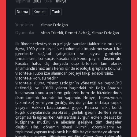
Yapım Yılı
2003
Ülke
Türkiye
Drama
Komedi
Tarih
Yönetmen
Yılmaz Erdoğan
Oyuncular
Altan Erkekli
,
Demet Akbağ
,
Yılmaz Erdoğan
İlk filmde televizyonun gelişiyle sarsılan Hakkari'nin bu uzak
ilçesi, 1980 yılının siyasi ve toplumsal atmosferini yaşar. Ülke
genelinde sağ-sol çatışmaları ve siyasi gerilimler
tırmanırken, bu küçük kasaba da kendi payına düşeni alır.
Kasaba halkı, dış dünyada olup bitenleri tam olarak
anlamlandıramaz ama kendi içinde ideolojik gruplara bölünür.
Vizontele Tuuba izle alanından projeyi takip edebilirsiniz.
Vizontele Konusu Nedir?
Vizontele Tuuba, Yılmaz Erdoğan’ın yönettiği ve başrolünü
üstlendiği ve 1980'li yılların başındaki bir Doğu Anadolu
kasabasını konu alan hem güldüren hem de hüzünlendiren
dram-komedi türünde bir yapımdır. Hikaye, televizyonun
(vizontele) yeni yeni girdiği, dış dünyadan oldukça kopuk
yaşayan Hakkari kasabasında geçer. Kasaba halkı, kendi
küçük dünyalarında bürokrasi, günlük geçim dertleri ve iç
çatışmalarla uğraşırken Ankara’dan sürgün edilen idealist bir
kütüphane müdürü ve ailesinin gelişiyle tüm dengeler
değişir. Film, dönemin siyasi iklimini, dostluklarını ve
toplumsal yapısını trajikomik bir dille beyaz perdeye aktarır.
Kasabaya atanan kütüphane müdürü Güner Bey; tekerlekli