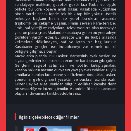
sandalyeye mahkum, güzeller güzeli kızı Tuuba ve eşiyle
birlikte bu ücra köşeye ayak basar. Kasabada kütüphane
binası vardır ancak içinde tek bir kitap bile yoktur. Üstelik
belediye başkanı Nazmi ile yerel bürokrasi arasında
trajikomik bir çekişme yaşanır. Filmin sevilen karakteri Deli
Emin, saf yüreği ve radyolara, televizyonlara olan merakıyla
yine ön plana çıkar. Akabinde kasabaya gelen bu yeni aileye
gönülden yardım eder. Bu süreçte Emin ile Tuuba arasında
kelimelere dökülmeyen, saf ve içten bir bağ kurulur.
Kasabanın gençleri ise kütüphaneyi var etmek için el
birliğiyle çalışmaya başlar.
Ancak arka planda 1980 askeri darbesinin ayak sesleri ve
siyasi gerilimler kasabanın üzerine bir karabasan gibi çöker.
Gençlerin sağ-sol çatışmaları ve politik kutuplaşmaları,
kasaba halkının masum dünyasını yavaş yavaş zehirler. Büyük
umutlarla kurulan kütüphane ve filizlenen dostluklar, askeri
yönetimin getirdiği sert yasaklar ve baskılar altında ezilir.
Güner Bey ve ailesi yeniden sürgün edilirken kasaba derin
bir sessizliğe ve hüzne gömülür. Vizontele film izle alanından
olayların devamına tanıklık edebilirsiniz.
İlginizi çekebilecek diğer filmler