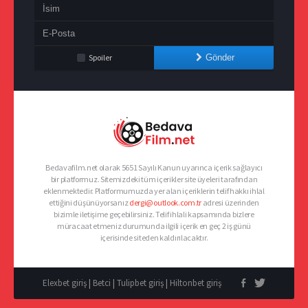
Spoiler
Gönder
Bedavafilm.net olarak 5651 Sayılı Kanun uyarınca içerik sağlayıcı
bir platformuz. Sitemizdeki tüm içerikler site üyeleri tarafından
eklenmektedir. Platformumuzda yer alan içeriklerin telif hakkı ihlal
ettiğini düşünüyorsanız
dergi@outlook.com.tr
adresi üzerinden
bizimle iletişime geçebilirsiniz. Telif ihlali kapsamında bizlere
müracaat etmeniz durumunda ilgili içerik en geç 2 iş günü
içerisinde siteden kaldırılacaktır.
Elexbet giriş
|
Betci
|
Tulipbet giriş
|
Hiltonbet giriş