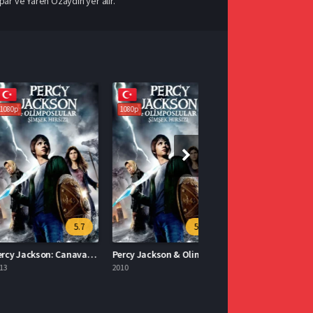
r ve Yaren Özaydın yer alır.
1080p
5.7
5.9
Percy Jackson: Canavarlar Denizi Türkçe Dublaj İzle
Percy Jackson & Olimposlular: Şimşek Hırsızı 2010 İzle
2010