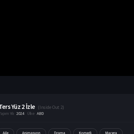
Ters Yüz 2 İzle
(
Inside Out 2
)
Yapım Yılı
2024
Ülke
ABD
Aile
Animasyon
Drama
Komedi
Macera