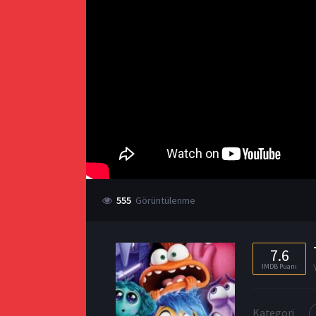
555
Görüntülenme
7.6
IMDB Puanı
Kategori