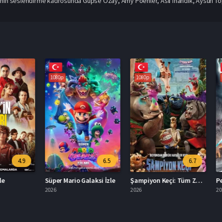
nin seslendirme kadrosunda Gupse Özay, Amy Poehler, Aslı İnandık, Aysun Topa
1080p
1080p
1080p
4.9
6.5
6.7
Süper Mario Galaksi İzle
Şampiyon Keçi: Tüm Zamanların En İyisi Türkçe Dublaj İzle
2026
2026
2013