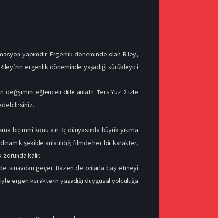
nimasyon yapımdır. Ergenlik döneminde olan Riley,
le Riley’nin ergenlik döneminde yaşadığı sürükleyici
n değişimini eğlenceli dille anlatır. Ters Yüz 2 izle
debilirsiniz.
ıkma biçimini konu alır. İç dünyasında büyük yıkıma
inamik şekilde anlatıldığı filmde her bir karakter,
k zorunda kalır.
inde sınavdan geçer. Bazen de onlarla baş etmeyi
eğiyle ergen karakterin yaşadığı duygusal yolculuğa