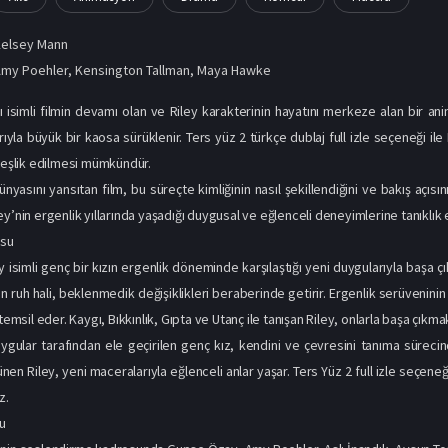
Kelsey Mann
Amy Poehler
,
Kensington Tallman
,
Maya Hawke
ı isimli filmin devamı olan ve Riley karakterinin hayatını merkeze alan bir a
rıyla büyük bir kaosa sürüklenir. Ters yüz 2 türkçe dublaj full izle​ seçeneği i
r eşlik edilmesi mümkündür.
ünyasını yansıtan film, bu süreçte kimliğinin nasıl şekillendiğini ve bakış açısını
y’nin ergenlik yıllarında yaşadığı duygusal ve eğlenceli deneyimlerine tanıklık e
usu
y isimli genç bir kızın ergenlik döneminde karşılaştığı yeni duygularıyla başa ç
ruh hali, beklenmedik değişiklikleri beraberinde getirir. Ergenlik serüveninin d
 temsil eder. Kaygı, Bıkkınlık, Gıpta ve Utanç ile tanışan Riley, onlarla başa çıkma
gular tarafından ele geçirilen genç kız, kendini ve çevresini tanıma sürec
ünen Riley, yeni maceralarıyla eğlenceli anlar yaşar. Ters Yüz 2 full izle seçen
z.
u