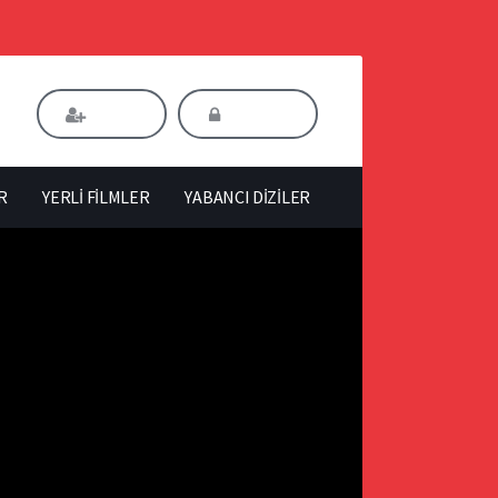
Kaydol
Giriş Yap
R
YERLİ FİLMLER
YABANCI DİZİLER