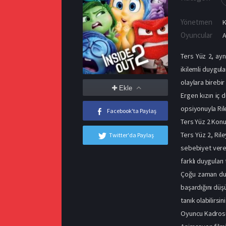
Yönetmen
Oyuncular
Ters Yüz 2, ayn
ikilemli duygula
olaylara birebi
Ekle
Ergen kızın iç d
opsiyonuyla Rile
Facebook'ta Paylaş
Ters Yüz 2 Kon
Ters Yüz 2, Rile
Twitter'da Paylaş
sebebiyet veren 
farklı duyguları
Çoğu zaman duy
başardığını düş
tanık olabilirsini
Oyuncu Kadros