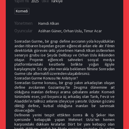
Yapım Yılı
2025
Ülke
Türkiye
Komedi
Yönetmen
Hamdi Alkan
Oyuncular
Aslıhan Güner
,
Orhan Uslu
,
Timur Acar
Sonradan Gurme, bir grup define avcısının yola koyuldukları
andan itibaren başından geçen eğlenceli anları ele alır. Filmin
direktörlük görevini ünlü yönetmen Hamdi Alkan üstlenirken
senaryo grubu ise Şeyda Delibaşı ve Orhan Uslu ikilisinden
oluşur. Projenin eğlenceli sahneleri sosyal medya
platformlarındaki kesitlerle birlikte yoğun ilgiyle
karşılaşmıştır. Siz de yılın merakla beklenen filmine Sonradan
Gurme izle alternatifi üzerinden ulaşabilirsiniz.
Sonradan Gurme Konusu Ne Anlatıyor?
Sonradan Gurme konusu, bir grup yakın arkadaştan oluşan
define avcılarının Gaziantep’te Zeugma dönemine ait
olduğuna inanılan defineyi arama çabalarını anlatır. Komedi
türündeki eser, yol boyunca üç arkadaş olan Tarık, Fevzi ve
Alaaddin’in talihsiz anlarını izleyiciye yansıtır. Üçlünün gözünü
diktiği define, kutsal olduğuna inanılan bir sarımsak
döveceğidir.
Definenin yerini tespit ettikten sonra ilk iş Şeker Han
içerisinde kebapçılık yapan Mehmet Usta’nın hemen
karşısındaki dükkanı kiralarlar. Dört bir yanı kebapçı olan
kiralık dükkanı, parlak bir fikirle suşiciye çevirirler. Üç şaşkın