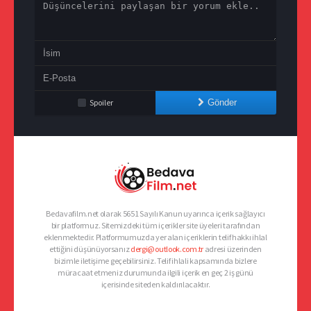
Spoiler
Gönder
Bedavafilm.net olarak 5651 Sayılı Kanun uyarınca içerik sağlayıcı
bir platformuz. Sitemizdeki tüm içerikler site üyeleri tarafından
eklenmektedir. Platformumuzda yer alan içeriklerin telif hakkı ihlal
ettiğini düşünüyorsanız
dergi@outlook.com.tr
adresi üzerinden
bizimle iletişime geçebilirsiniz. Telif ihlali kapsamında bizlere
müracaat etmeniz durumunda ilgili içerik en geç 2 iş günü
içerisinde siteden kaldırılacaktır.