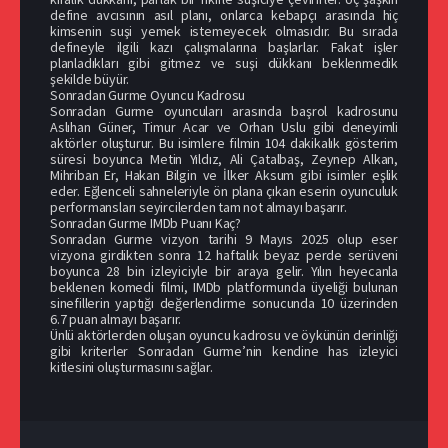
define avcısının asıl planı, onlarca kebapçı arasında hiç
kimsenin suşi yemek istemeyecek olmasıdır. Bu sırada
defineyle ilgili kazı çalışmalarına başlarlar. Fakat işler
planladıkları gibi gitmez ve suşi dükkanı beklenmedik
şekilde büyür.
Sonradan Gurme Oyuncu Kadrosu
Sonradan Gurme oyuncuları arasında başrol kadrosunu
Aslıhan Güner, Timur Acar ve Orhan Uslu gibi deneyimli
aktörler oluşturur. Bu isimlere filmin 104 dakikalık gösterim
süresi boyunca Metin Yıldız, Ali Çatalbaş, Zeynep Alkan,
Mihriban Er, Hakan Bilgin ve İlker Aksum gibi isimler eşlik
eder. Eğlenceli sahneleriyle ön plana çıkan eserin oyunculuk
performansları seyircilerden tam not almayı başarır.
Sonradan Gurme IMDb Puanı Kaç?
Sonradan Gurme vizyon tarihi 9 Mayıs 2025 olup eser
vizyona girdikten sonra 12 haftalık beyaz perde serüveni
boyunca 28 bin izleyiciyle bir araya gelir. Yılın heyecanla
beklenen komedi filmi, IMDb platformunda üyeliği bulunan
sinefillerin yaptığı değerlendirme sonucunda 10 üzerinden
6.7 puan almayı başarır.
Ünlü aktörlerden oluşan oyuncu kadrosu ve öykünün derinliği
gibi kriterler Sonradan Gurme’nin kendine has izleyici
kitlesini oluşturmasını sağlar.