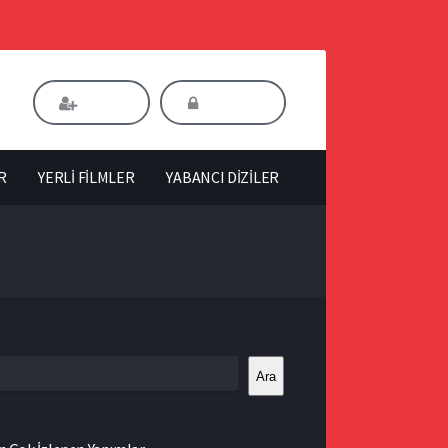
Kaydol
Giriş Yap
R
YERLİ FİLMLER
YABANCI DİZİLER
Ara