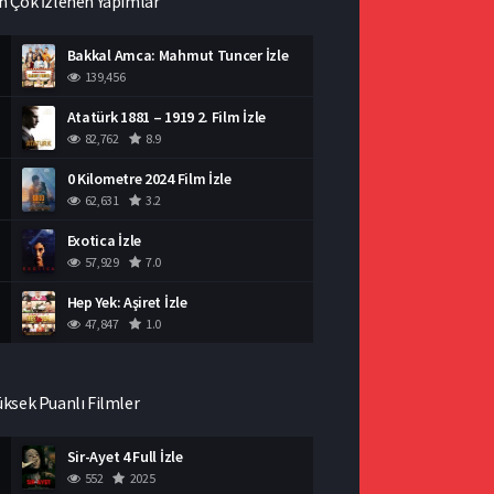
n Çok İzlenen Yapımlar
Bakkal Amca: Mahmut Tuncer İzle
139,456
Atatürk 1881 – 1919 2. Film İzle
82,762
8.9
0 Kilometre 2024 Film İzle
62,631
3.2
Exotica İzle
57,929
7.0
Hep Yek: Aşiret İzle
47,847
1.0
üksek Puanlı Filmler
Sir-Ayet 4 Full İzle
552
2025