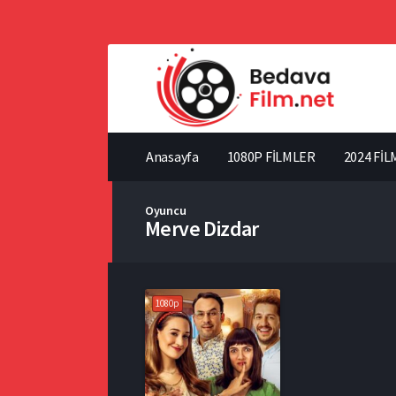
Anasayfa
1080P FİLMLER
2024 FİL
Oyuncu
Merve Dizdar
1080p