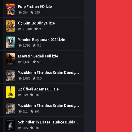
Pulp Fiction HD İzle
554
1994
Üç Günlük Dünya İzle
27,840
9.7
Yeniden Başlamak 2024 İzle
1,396
9.3
Esaretin Bedeli Full İzle
1,688
9.3
Yüzüklerin Efendisi: Kralın Dönüşü İzle
1,085
9.0
12 Öfkeli Adam Full İzle
939
9.0
Yüzüklerin Efendisi: Kralın Dönüşü İzle
611
9.0
Schindler’in Listesi Türkçe Dublaj İzle
655
9.0