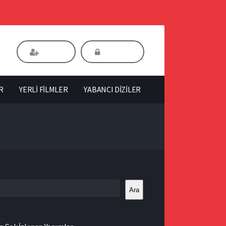
Kaydol
Giriş Yap
R
YERLİ FİLMLER
YABANCI DİZİLER
Ara