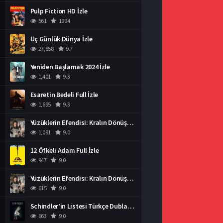
Pulp Fiction HD İzle
561
1994
Üç Günlük Dünya İzle
27,858
9.7
Yeniden Başlamak 2024 İzle
1,401
9.3
Esaretin Bedeli Full İzle
1,695
9.3
Yüzüklerin Efendisi: Kralın Dönüşü İzle
1,091
9.0
12 Öfkeli Adam Full İzle
947
9.0
Yüzüklerin Efendisi: Kralın Dönüşü İzle
615
9.0
Schindler’in Listesi Türkçe Dublaj İzle
663
9.0