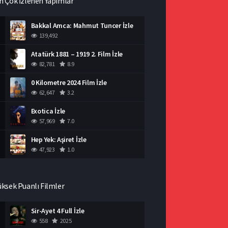
n Çok İzlenen Yapımlar
Bakkal Amca: Mahmut Tuncer İzle
139,492
Atatürk 1881 – 1919 2. Film İzle
82,781
8.9
0 Kilometre 2024 Film İzle
62,647
3.2
Exotica İzle
57,969
7.0
Hep Yek: Aşiret İzle
47,923
1.0
üksek Puanlı Filmler
Sir-Ayet 4 Full İzle
558
2025