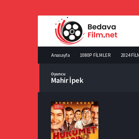
Anasayfa
1080P FİLMLER
2024 FİL
Oyuncu
Mahir İpek
1080p