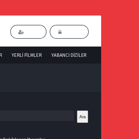
Kaydol
Giriş Yap
R
YERLİ FİLMLER
YABANCI DİZİLER
Ara