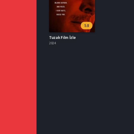
5.8
Tuzak Film İzle
2024