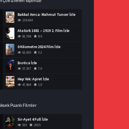
n Çok İzlenen Yapımlar
Bakkal Amca: Mahmut Tuncer İzle
139,464
Atatürk 1881 – 1919 2. Film İzle
82,768
8.9
0 Kilometre 2024 Film İzle
62,636
3.2
Exotica İzle
57,937
7.0
Hep Yek: Aşiret İzle
47,864
1.0
üksek Puanlı Filmler
Sir-Ayet 4 Full İzle
553
2025