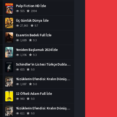
Pulp Fiction HD İzle
555
1994
Üç Günlük Dünya İzle
27,843
9.7
Esaretin Bedeli Full İzle
1,689
9.3
Yeniden Başlamak 2024 İzle
1,396
9.3
Schindler’in Listesi Türkçe Dublaj İzle
655
9.0
Yüzüklerin Efendisi: Kralın Dönüşü İzle
1,087
9.0
12 Öfkeli Adam Full İzle
940
9.0
Yüzüklerin Efendisi: Kralın Dönüşü İzle
611
9.0