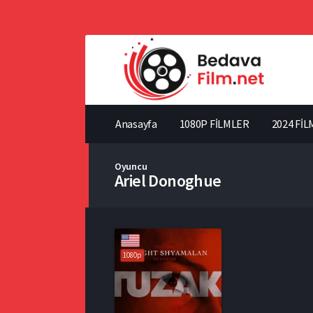
Anasayfa
1080P FİLMLER
2024 FİL
Oyuncu
Ariel Donoghue
1080p