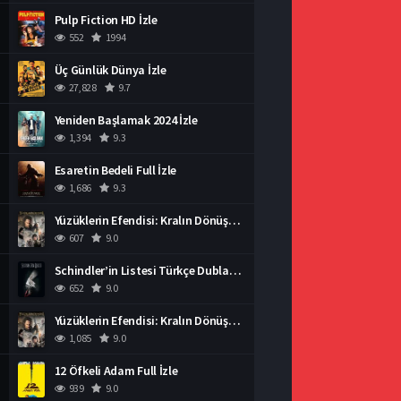
Pulp Fiction HD İzle
552
1994
Üç Günlük Dünya İzle
27,828
9.7
Yeniden Başlamak 2024 İzle
1,394
9.3
Esaretin Bedeli Full İzle
1,686
9.3
Yüzüklerin Efendisi: Kralın Dönüşü İzle
607
9.0
Schindler’in Listesi Türkçe Dublaj İzle
652
9.0
Yüzüklerin Efendisi: Kralın Dönüşü İzle
1,085
9.0
12 Öfkeli Adam Full İzle
939
9.0