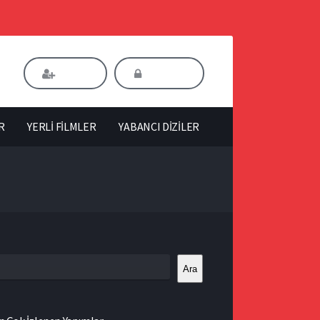
Kaydol
Giriş Yap
R
YERLİ FİLMLER
YABANCI DİZİLER
Ara