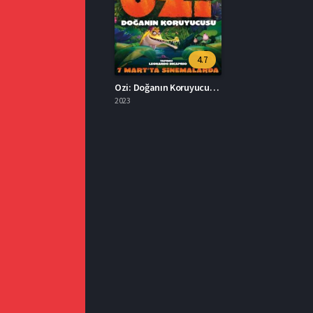
4.7
Ozi: Doğanın Koruyucusu İzle Türkçe Dublaj
2023