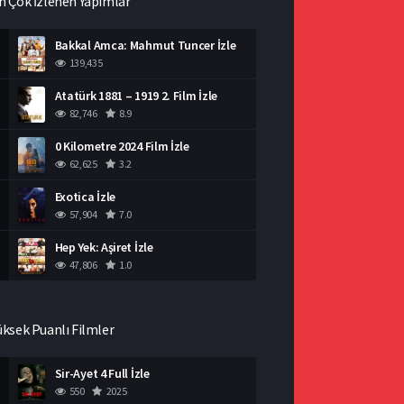
n Çok İzlenen Yapımlar
Bakkal Amca: Mahmut Tuncer İzle
139,435
Atatürk 1881 – 1919 2. Film İzle
82,746
8.9
0 Kilometre 2024 Film İzle
62,625
3.2
Exotica İzle
57,904
7.0
Hep Yek: Aşiret İzle
47,806
1.0
üksek Puanlı Filmler
Sir-Ayet 4 Full İzle
550
2025