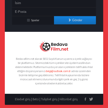
Spoiler
Gönder
Bedavafilm.net olarak 5651 Sayılı Kanun uyarınca içerik sağlayıcı
bir platformuz. Sitemizdeki tüm içerikler site üyeleri tarafından
eklenmektedir. Platformumuzda yer alan içeriklerin telif hakkı ihlal
ettiğini düşünüyorsanız
dergi@outlook.com.tr
adresi üzerinden
bizimle iletişime geçebilirsiniz. Telif ihlali kapsamında bizlere
müracaat etmeniz durumunda ilgili içerik en geç 2 iş günü
içerisinde siteden kaldırılacaktır.
Elexbet giriş
|
Betci
|
Tulipbet giriş
|
Hiltonbet giriş