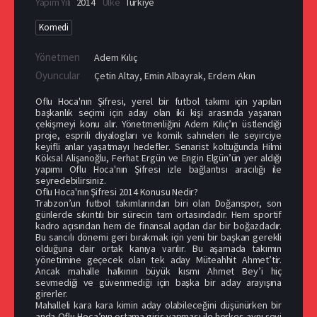
Yapım Yılı
2014
Ülke
Türkiye
Komedi
Yönetmen
Adem Kılıç
Oyuncular
Çetin Altay
,
Emin Albayrak
,
Erdem Akın
Oflu Hoca'nın Şifresi, yerel bir futbol takımı için yapılan
başkanlık seçimi için aday olan iki kişi arasında yaşanan
çekişmeyi konu alır. Yönetmenliğini Adem Kılıç’ın üstlendiği
proje, esprili diyalogları ve komik sahneleri ile seyirciye
keyifli anlar yaşatmayı hedefler. Senarist koltuğunda Hilmi
Köksal Alişanoğlu, Ferhat Ergün ve Engin Elgün’ün yer aldığı
yapımı Oflu Hoca'nın Şifresi izle bağlantısı aracılığı ile
seyredebilirsiniz.
Oflu Hoca'nın Şifresi 2014 Konusu Nedir?
Trabzon’un futbol takımlarından biri olan Doğanspor, son
günlerde sıkıntılı bir sürecin tam ortasındadır. Hem sportif
kadro açısından hem de finansal açıdan dar bir boğazdadır.
Bu sancılı dönemi geri bırakmak için yeni bir başkan gerekli
olduğuna dair ortak kanıya varılır. Bu aşamada takımın
yönetimine geçecek olan tek aday Müteahhit Ahmet’tir.
Ancak mahalle halkının büyük kısmı Ahmet Bey’i hiç
sevmediği ve güvenmediği için başka bir aday arayışına
girerler.
Mahalleli kara kara kimin aday olabileceğini düşünürken bir
anda Oflu Hoca’nın ortama giriş yapması ile herkes aynı şeyi