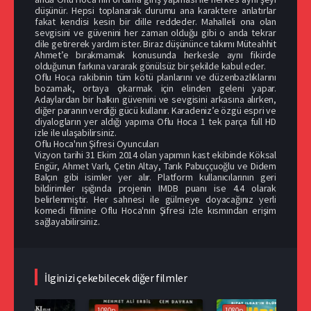
düşünür. Hepsi toplanarak durumu ana karaktere anlatırlar
fakat kendisi kesin bir dille reddeder. Mahalleli ona olan
sevgisini ve güvenini her zaman olduğu gibi o anda tekrar
dile getirerek yardım ister. Biraz düşününce takımı Müteahhit
Ahmet’e bırakmamak konusunda herkesle aynı fikirde
olduğunun farkına vararak gönülsüz bir şekilde kabul eder.
Oflu Hoca rakibinin tüm kötü planlarını ve düzenbazlıklarını
bozamak, ortaya çıkarmak için elinden geleni yapar.
Adaylardan bir halkın güvenini ve sevgisini arkasına alırken,
diğer paranın verdiği gücü kullanır. Karadeniz’e özgü espri ve
diyalogların yer aldığı yapıma Oflu Hoca 1 tek parça full HD
izle ile ulaşabilirsiniz.
Oflu Hoca'nın Şifresi Oyuncuları
Vizyon tarihi 31 Ekim 2014 olan yapımın kast ekibinde Köksal
Engür, Ahmet Varlı, Çetin Altay, Tarık Pabuççuoğlu ve Didem
Balçın gibi isimler yer alır. Platform kullanıcılarının geri
bildirimler ışığında projenin IMDB puanı ise 4.4 olarak
belirlenmiştir. Her sahnesi ile gülmeye doyacağınız yerli
komedi filmine Oflu Hoca'nın Şifresi izle kısmından erişim
sağlayabilirsiniz.
İlginizi çekebilecek diğer filmler
1080p
1080p
108