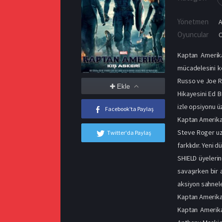
Yönetmen
Oyuncular
C
Kaptan Amerik
mücadelesini k
Russo ve Joe Ru
Ekle
Hikayesini Ed 
izle opsiyonu ü
Facebook'ta Paylaş
Kaptan Amerika
Steve Roger uzu
Twitter'da Paylaş
farklıdır. Yeni 
SHIELD üyelerind
savaşırken bir a
aksiyon sahneler
Kaptan Amerika 
Kaptan Amerika