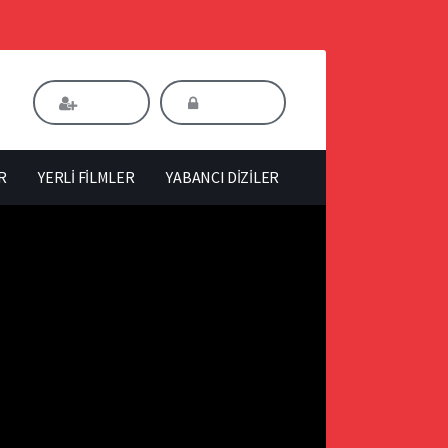
Kaydol
Giriş Yap
R
YERLİ FİLMLER
YABANCI DİZİLER