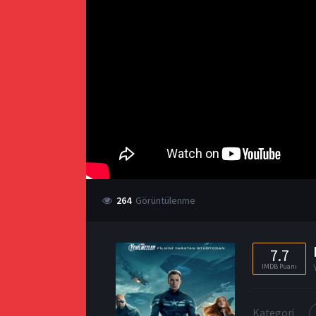
264
Görüntülenme
7.7
IMDB Puanı
Kategori