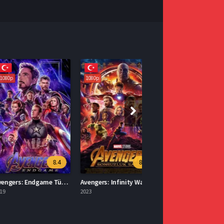
1080p
8.4
8.4
Avengers: Endgame Türkçe Dublaj İzle
Avengers: Infinity War İzle Türkçe
2023