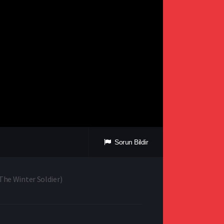
Sorun Bildir
The Winter Soldier
)