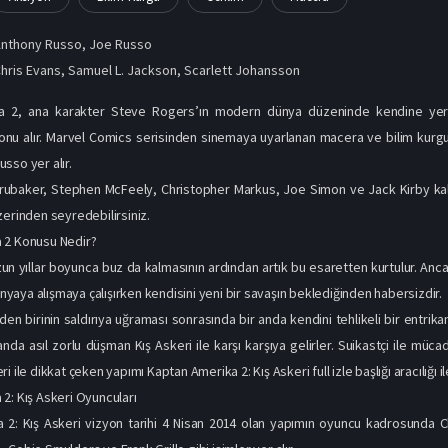
Anthony Russo
,
Joe Russo
hris Evans
,
Samuel L. Jackson
,
Scarlett Johansson
a 2, ana karakter Steve Rogers’ın modern dünya düzeninde kendine yer b
onu alır. Marvel Comics serisinden sinemaya uyarlanan macera ve bilim kurg
sso yer alır.
Brubaker, Stephen McFeely, Christopher Markus, Joe Simon ve Jack Kirby kal
zerinden seyredebilirsiniz.
 2 Konusu Nedir?
n yıllar boyunca buz da kalmasının ardından artık bu esaretten kurtulur. Anc
dünyaya alışmaya çalışırken kendisini yeni bir savaşın beklediğinden habersizdir.
en birinin saldırıya uğraması sonrasında bir anda kendini tehlikeli bir entrikan
nda asıl zorlu düşman Kış Askeri ile karşı karşıya gelirler. Suikastçi ile mücadel
i ile dikkat çeken yapımı Kaptan Amerika 2: Kış Askeri full izle başlığı aracılığı i
2: Kış Askeri Oyuncuları
 2: Kış Askeri vizyon tarihi 4 Nisan 2014 olan yapımın oyuncu kadrosunda C