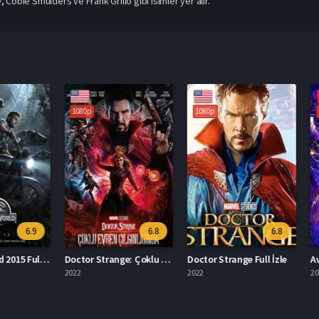
Cobie Smulders ve Frank Grillo gibi isimler yer alır.
1080p
1080p
1080p
6.9
6.8
6.8
Jurassic World 2015 Full İzle
Doctor Strange: Çoklu Evren Çılgınlığında İzle
Doctor Strange Full İzle
2022
2022
2019