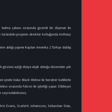
ulma çabası sırasında gizemli bir düşman ile
u türündeki projenin direktör koltuğunda Anthony
em aldığı yapımı Kaptan Amerika 2 Türkçe dublaj
ak gözünü açtığı dünya alışık olduğu düzenden çok
ın içinde bulur. Black Widow ile beraber katillerle
esi sırasında Falcon ile işbirliği yapar. Etkileyici
le seyredebilirsiniz.
hris Evans, Scarlett Johansson, Sebastian Stan,