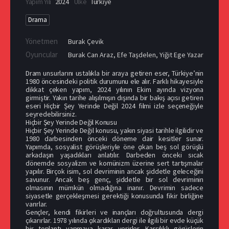
Yapım Yılı
2024
Ülke
Türkiye
Drama
Yönetmen
Burak Çevik
Oyuncular
Burak Can Araz
,
Efe Taşdelen
,
Yiğit Ege Yazar
Dram unsurlarını ustalıkla bir araya getiren eser, Türkiye’nin
1980 öncesindeki politik durumunu ele alır. Farklı hikayesiyle
dikkat çeken yapım, 2024 yılının Ekim ayında vizyona
girmiştir. Yakın tarihe alışılmışın dışında bir bakış açısı getiren
eseri Hiçbir Şey Yerinde Değil 2024 filmi izle seçeneğiyle
seyredebilirsiniz.
Hiçbir Şey Yerinde Değil Konusu
Hiçbir Şey Yerinde Değil konusu, yakın siyasi tarihle ilgilidir ve
1980 darbesinden önceki döneme dair kesitler sunar.
Yapımda, sosyalist görüşleriyle öne çıkan beş sol görüşlü
arkadaşın yaşadıkları anlatılır. Darbeden önceki sıcak
dönemde sosyalizm ve komünizm üzerine sert tartışmalar
yapılır. Birçok isim, sol devriminin ancak şiddetle geleceğini
savunur. Ancak beş genç, şiddetle bir sol devriminin
olmasının mümkün olmadığına inanır. Devrimin sadece
siyasetle gerçekleşmesi gerektiği konusunda fikir birliğine
varırlar.
Gençler, kendi fikirleri ve inançları doğrultusunda dergi
çıkarırlar. 1978 yılında çıkardıkları dergi ile ilgili bir evde küçük
bir toplantı yapmaya karar verirler. Karşılıklı görüşlerin