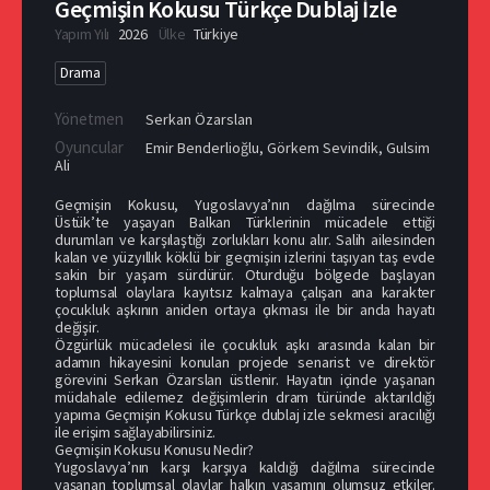
Geçmişin Kokusu Türkçe Dublaj İzle
Yapım Yılı
2026
Ülke
Türkiye
Drama
Yönetmen
Serkan Özarslan
Oyuncular
Emir Benderlioğlu
,
Görkem Sevindik
,
Gulsim
Ali
Geçmişin Kokusu, Yugoslavya’nın dağılma sürecinde
Üstük’te yaşayan Balkan Türklerinin mücadele ettiği
durumları ve karşılaştığı zorlukları konu alır. Salih ailesinden
kalan ve yüzyıllık köklü bir geçmişin izlerini taşıyan taş evde
sakin bir yaşam sürdürür. Oturduğu bölgede başlayan
toplumsal olaylara kayıtsız kalmaya çalışan ana karakter
çocukluk aşkının aniden ortaya çıkması ile bir anda hayatı
değişir.
Özgürlük mücadelesi ile çocukluk aşkı arasında kalan bir
adamın hikayesini konulan projede senarist ve direktör
görevini Serkan Özarslan üstlenir. Hayatın içinde yaşanan
müdahale edilemez değişimlerin dram türünde aktarıldığı
yapıma Geçmişin Kokusu Türkçe dublaj izle sekmesi aracılığı
ile erişim sağlayabilirsiniz.
Geçmişin Kokusu Konusu Nedir?
Yugoslavya’nın karşı karşıya kaldığı dağılma sürecinde
yaşanan toplumsal olaylar halkın yaşamını olumsuz etkiler.