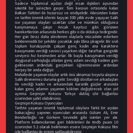
Sadece toplumsal açıdan değil insan ilişkileri açısından
sıkıntılı bir süreçten geçer. Tüm kaosun ortasında kalan
Balkan Türkleri ile huzursuz ve endişelidir. Ailesinden kalan
ve tarihin önemli izlerini taşıyan 500 yıllık evde yaşayan Salih
ise yaşanan olayları uzaktan izler ve mümkün olduğunca
karışmamaya çalışır. Ancak kayıtsız gibi görünen
hareketlerinin arkasında herkes gibi o da oldukça tedirgindir.
Her gün biraz daha alevlenen olaylarla mücadele ederken
beklenmedik bir şekilde çocukluk aşkı Elina çıkagelir. Bir sivil
toplum kuruluşunda çalışan genç kadın ana karaktere
kavuşmanın verdiği sevinci yaşarken diğer taraftan gerginlik
seviyesi hız kesmeden artar. İlk başta kavuşmanın verdiği
duygusal sarhoşluğu atlatan genç adam sevdiği kadının geri
gelmesinin ardındaki gerçekleri öğrenmesinin ardından
herşey bir anda değişir.
Mahallede yaşanan olaylar artık önü alınamaz boyuta ulaşınca
Salih direnemez duruma gelir. Sevdiği dostları ve arkadaşları
ile sevdiği kadın ve arkasındaki karanlık güçler arasında
kalan genç adamın yaşamını kökten değiştirecek olan yol
ayrıma Geçmişin Kokusu Türkçe dublaj izle bağlantısı
üzerinden şahit olabilirsiniz.
Geçmişin Kokusu Oyuncuları
Tarihte yaşanan önemli toplumsal olaylara farklı bir açıdan
bakacağınız yapımın oyuncuları arasında Gülsim Ali, Emir
Benderlioğlu ve Görkem Sevindik gibi isimler yer alır.
Platform kullanıcılarının geri bildirimleri ile Imdb puanı 10
üzerinden 5.2 olarak belirlenen esere Geçmişin Kokusu film
izle bağlantısı ile erişim sağlayabilirsiniz.