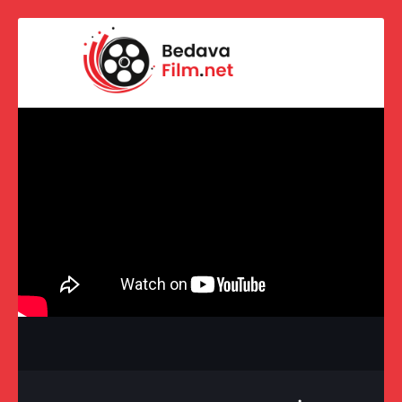
https://www.imdb.com/title/tt40520565/?ref_=nv_sr_srsg_0_tt_1