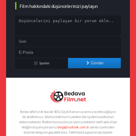
Film hakkındaki düşüncelerinizi paylaşın
Spoiler
Gönder
Bedavafilm.net olarak 5651 Sayılı Kanun uyarınca içerik sağlayıcı
bir platformuz. Sitemizdeki tüm içerikler site üyeleri tarafından
eklenmektedir. Platformumuzda yer alan içeriklerin telif hakkı ihlal
ettiğini düşünüyorsanız
dergi@outlook.com.tr
adresi üzerinden
bizimle iletişime geçebilirsiniz. Telif ihlali kapsamında bizlere