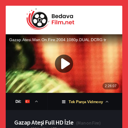
Dil:
Tek Parça Vidmoxy
Gazap Ateşi Full HD İzle
(
Man on Fire
)