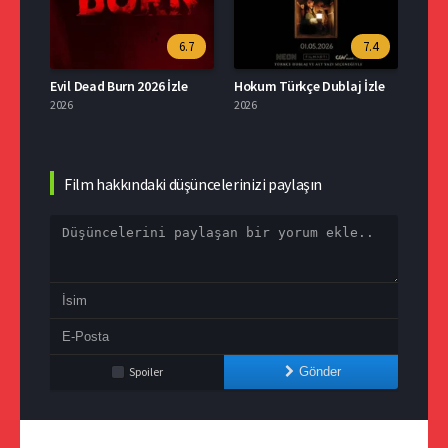
.0
6.7
7.4
Evdeki Düşman Türkçe Dublaj Full İzle
Evil Dead Burn 2026 İzle
Hokum Türkçe Dublaj İzle
2026
2026
2026
Film hakkındaki düşüncelerinizi paylaşın
Spoiler
Gönder