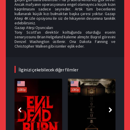
Ancak mafyanın operasyonuna engel olamayınca küçük kızın
kaçırılmasını sadece seyreder. Artık tüm becerilerini
kullanarak küçük kızı bulmaktan başka çaresi yoktur. Gazap
Ateşi 4K izle opsiyonu ile siz de hikayenin devamına tanıklık
edebilirsiniz.
Gazap Ateşi Oyuncuları
Tony Scott’un direktör koltuğunda oturduğu eserin
senaryosunu Brian Helgeland kaleme almıştır. Başrol görevini
Denzel Washington üstlenir. Ona Dakota Fanning ve
Christopher Walken gibi isimler eşlik eder.
İlginizi çekebilecek diğer filmler
1080p
1080p
108