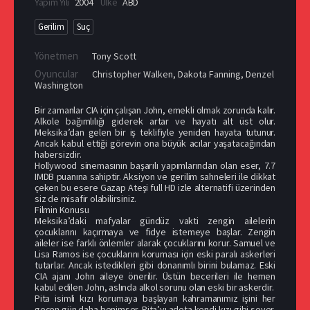
Yapım Yılı
2004
Ülke
ABD
Gerilim
Suç
Yönetmen
Tony Scott
Oyuncular
Christopher Walken
,
Dakota Fanning
,
Denzel
Washington
Bir zamanlar CIA için çalışan John, emekli olmak zorunda kalır.
Alkole bağımlılığı giderek artar ve hayatı alt üst olur.
Meksika’dan gelen bir iş teklifiyle yeniden hayata tutunur.
Ancak kabul ettiği görevin ona büyük acılar yaşatacağından
habersizdir.
Hollywood sinemasının başarılı yapımlarından olan eser, 7.7
IMDB puanına sahiptir. Aksiyon ve gerilim sahneleri ile dikkat
çeken bu esere Gazap Ateşi full HD izle alternatifi üzerinden
siz de misafir olabilirsiniz.
Filmin Konusu
Meksika’daki mafyalar gündüz vakti zengin ailelerin
çocuklarını kaçırmaya ve fidye istemeye başlar. Zengin
aileler ise farklı önlemler alarak çocuklarını korur. Samuel ve
Lisa Ramos ise çocuklarını koruması için eski paralı askerleri
tutarlar. Ancak istedikleri gibi donanımlı birini bulamaz. Eski
CIA ajanı John aileye önerilir. Üstün becerileri ile hemen
kabul edilen John, aslında alkol sorunu olan eski bir askerdir.
Pita isimli kızı korumaya başlayan kahramanımız işini her
geçen gün daha benimser. Pita’yı adeta kendi kızı gibi sever.