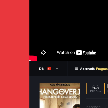
Dil:
Alternatif:
Fragma
6.5
IMDB Puanı
Kategori