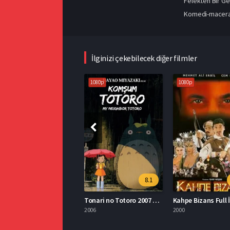
Felekten Bir Ge
Komedi-macera t
İlginizi çekebilecek diğer filmler
1080p
1080p
8.1
Tonari no Totoro 2007 Full İzle
Kahpe Bizans Full İ
2006
2000