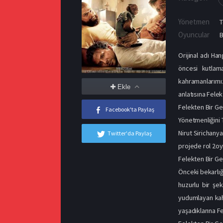
Yönetmen
T
Oyuncular
B
Orijinal adı Ha
öncesi kutlama
kahramanlarımız
Ekle
anlatısına Felek
Felekten Bir G
Facebook'ta Paylaş
Yönetmenliğini 
Nirut Sirichany
Twitter'da Paylaş
projede rol 2oyn
Felekten Bir G
Önceki bekarlığ
huzurlu bir şe
yudumlayan kahr
yaşadıklarına Fe