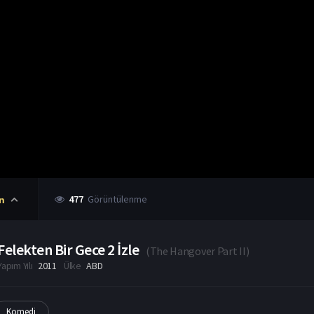
477
Görüntülenme
n
Felekten Bir Gece 2 İzle
(
The Hangover Part II
)
Yapım Yılı
2011
Ülke
ABD
Komedi