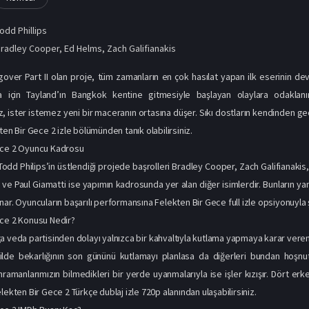
odd Phillips
radley Cooper
,
Ed Helms
,
Zach Galifianakis
ngover Part II olan proje, tüm zamanların en çok hasılat yapan ilk eserinin de
 için Tayland’ın Bangkok kentine gitmesiyle başlayan olaylara odaklanı
, ister istemez yeni bir maceranın ortasına düşer. Sıkı dostların kendinden geç
ten Bir Gece 2 izle bölümünden tanık olabilirsiniz.
ece 2 Oyuncu Kadrosu
Todd Philips’in üstlendiği projede başrolleri Bradley Cooper, Zach Galifianakis
a ve Paul Giamatti ise yapımın kadrosunda yer alan diğer isimlerdir. Bunların 
ar. Oyuncuların başarılı performansına Felekten Bir Gece full izle opsiyonuyla şa
ece 2 Konusu Nedir?
a veda partisinden dolayı yalnızca bir kahvaltıyla kutlama yapmaya karar veren 
kilde bekarlığının son gününü kutlamayı planlasa da diğerleri bundan hoşnu
amanlarımızın bilmedikleri bir yerde uyanmalarıyla ise işler kızışır. Dört er
lekten Bir Gece 2 Türkçe dublaj izle 720p alanından ulaşabilirsiniz.