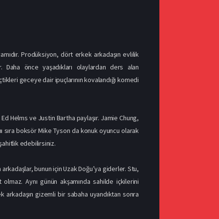
vamıdır. Prodüksiyon, dört erkek arkadaşın evlilik
r. Daha önce yaşadıkları olaylardan ders alan
tikleri geceye dair ipuçlarının kovalandığı komedi
, Ed Helms ve Justin Bartha paylaşır. Jamie Chung,
yanı sıra boksör Mike Tyson da konuk oyuncu olarak
hitlik edebilirsiniz.
arkadaşlar, bunun için Uzak Doğu’ya giderler. Stu,
t olmaz. Aynı günün akşamında sahilde içkilerini
kek arkadaşın gizemli bir sabaha uyandıktan sonra