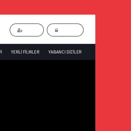
Kaydol
Giriş Yap
R
YERLİ FİLMLER
YABANCI DİZİLER