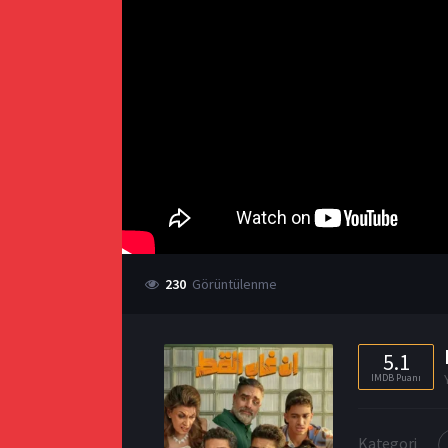
230
Görüntülenme
5.1
IMDB Puanı
Kategori