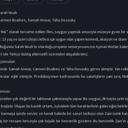
Sarah Noah
Carmen Bsaibes
,
Samah Anwar
,
Taha Desouky
Yok” olarak tercüme edilen film, soygun yapmak amacıyla müzeye giren bir su
r. 13 yaş ve üzeri izleyici kitlesi için uygun olan yapım komedi, aksiyon ve dram 
tuğunda Sarah Noah’ın oturduğu projenin senaryosunu ise Ayman Wattar kaleme 
t izle Türkçe dublaj alternatifi üzerinden ulaşabilirsiniz.
Oyuncuları
erinde Samah Anwar, Carmen Bsaibes ve Taha Desouky görev almıştır. Yan roll
ncular eşlik etmiştir. Prodüksiyonun kadrosunda bu sanatçıların yanı sıra; 
Konusu
 müzeden çok değerli bir tablonun çalınmasıyla yapar. Bu soygun, ilk başta çete
a başlatır. Oluşan bu kaotik ortam, öyküdeki tüm karakterlerin geleceğini belir
karmaşa içinde sessiz ve kendi halinde bir sanat tarihçisi olan Zain isimli kar
ş bir ressam hırsızıyla çok büyük bir benzerlik gösterir. Bu benzerlik Zain’in y