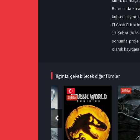
kimlik karmaşas
Bu esnada karak
kültürel kıymet
El Ghab El Kot I
13 Şubat 2026 ta
sonunda proje t
olarak kayıtlara
İlginizi çekebilecek diğer filmler
1080p
1080p
1080p