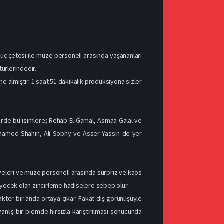
ç çetesi ile müze personeli arasında yaşananları
türlerindedir.
almıştır. 1 saat 51 dakikalık prodüksiyona sizler
erde bu isimlere; Rehab El Gamal, Asmaa Galal ve
Mohamed Shahin, Ali Sobhy ve Asser Yassin de yer
 üyeleri ve müze personeli arasında sürpriz ve kaos
leyecek olan zincirleme hadiselere sebep olur.
akter bir anda ortaya çıkar. Fakat dış görünüşüyle
anlış bir biçimde hırsızla karıştırılması sonucunda