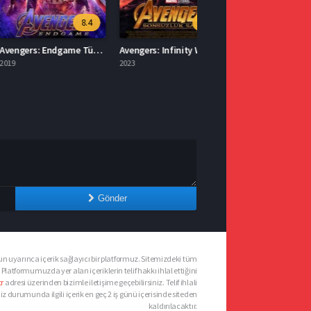
8.4
8.4
Avengers: Endgame Türkçe Dublaj İzle
Avengers: Infinity War İzle Türkçe
2023
Gönder
n uyarınca içerik sağlayıcı bir platformuz. Sitemizdeki tüm
 Platformumuzda yer alan içeriklerin telif hakkı ihlal ettiğini
r
adresi üzerinden bizimle iletişime geçebilirsiniz. Telif ihlali
urumunda ilgili içerik en geç 2 iş günü içerisinde siteden
kaldırılacaktır.