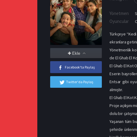
Yönetmen
Oyuncular
Türkçeye “Kedi 
ekranlara getiri
Yönetmenlik kol
Ekle
de El Ghab El Ko
El Ghab El Kot 
Facebook'ta Paylaş
Eserin başroll
Entsar gibi oyu
Twitter'da Paylaş
almıştır.
El Ghab El Kot 
Proje açılışını
dolu bir çatışm
Yaşanan tüm bu 
şehirde ünlenmi