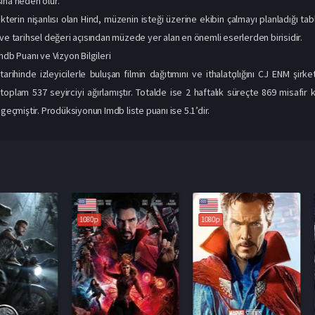
ına neden olur.
terin nişanlısı olan Hind, müzenin isteği üzerine ekibin çalmayı planladığı ta
 ve tarihsel değeri açısından müzede yer alan en önemli eserlerden birisidir.
mdb Puanı ve Vizyon Bilgileri
rihinde izleyicilerle buluşan filmin dağıtımını ve ithalatçılığını CJ ENM şirket
oplam 537 seyirciyi ağırlamıştır. Totalde ise 2 haftalık süreçte 869 misafir
 geçmiştir. Prodüksiyonun Imdb liste puanı ise 5.1’dir.
1080p
1080p
1080p