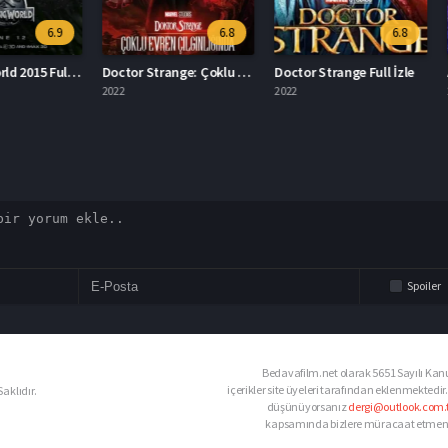
6.9
6.8
6.8
Jurassic World 2015 Full İzle
Doctor Strange: Çoklu Evren Çılgınlığında İzle
Doctor Strange Full İzle
2022
2022
2019
Spoiler
Bedavafilm.net olarak 5651 Sayılı Kanu
içerikler site üyeleri tarafından eklenmektedir.
aklıdır.
düşünüyorsanız
dergi@outlook.com.t
kapsamında bizlere müracaat etmeniz d