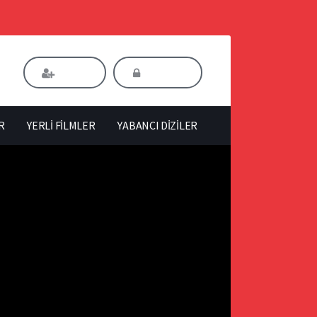
Kaydol
Giriş Yap
R
YERLİ FİLMLER
YABANCI DİZİLER