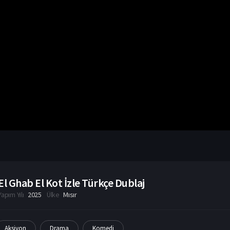
El Ghab El Kot İzle Türkçe Dublaj
Yapım Yılı
2025
Ülke
Mısır
Aksiyon
Drama
Komedi