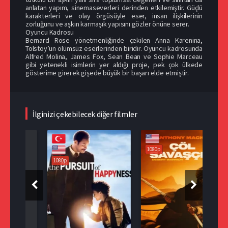
anlatan yapım, sinemaseverleri derinden etkilemiştir. Güçlü
karakterleri ve olay örgüsüyle eser, insan ilişkilerinin
zorluğunu ve aşkın karmaşık yapısını gözler önüne serer.
Oyuncu Kadrosu
Bernard Rose yönetmenliğinde çekilen Anna Karenina,
Tolstoy’un ölümsüz eserlerinden biridir. Oyuncu kadrosunda
Alfred Molina, James Fox, Sean Bean ve Sophie Marceau
gibi yetenekli isimlerin yer aldığı proje, pek çok ülkede
gösterime girerek gişede büyük bir başarı elde etmiştir.
İlginizi çekebilecek diğer filmler
1080p
108
1080p