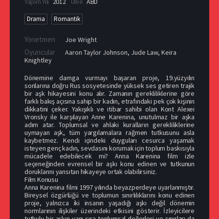
Yapım Yılı
2012
Ülke
ABD
Drama
Romantik
Yönetmen
Joe Wright
Oyuncular
Aaron Taylor Johnson
,
Jude Law
,
Keira
Knightley
Dönemine damga vurmayı başaran proje, 19.yüzyılın
sonlarına doğru Rus sosyetesinde yüksek ses getiren trajik
bir aşk hikayesini konu alır. Zamanın gerekliliklerine göre
farklı bakış açısına sahip bir kadın, etrafındaki pek çok kişinin
dikkatini çeker. Yakışıklı ve itibar sahibi olan Kont Alexei
Vronsky ile karşılayan Anne Karenina, unutulmaz bir aşka
adım atar. Toplumsal ve ahlaki kuralların gerekliliklerine
uymayan aşk, tüm yargılamalara rağmen tutkusunu asla
kaybetmez. Kendi içindeki duyguları cesurca yaşamak
isteyen genç kadın, sevdasını korumak için toplum baskısıyla
mücadele edebilecek mi? Anna Karenina film izle
seçeneğinden evrensel bir aşkı konu edinen ve tutkunun
doruklarını yansıtan hikayeye ortak olabilirsiniz.
Film Konusu
Anna Karenina filmi 1997 yılında beyazperdeye uyarlanmıştır.
Bireysel özgürlüğü ve toplumun sınırlılıklarını konu edinen
proje, yalnızca iki insanın yaşadığı aşkı değil dönemin
normlarının ilişkiler üzerindeki etkisini gösterir. İzleyicilere
tutkulu bir aşkın yanı sıra toplumsal değerleri ve sınırları da