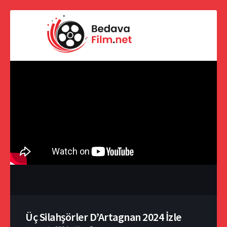
Üç Silahşörler D’Artagnan 2024 İzle