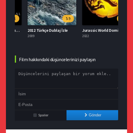
.1
5.9
5.6
Yedinci Mühür Türkçe Dublaj İzle
2012 Türkçe Dublaj İzle
Jurassic World Dominion İzle Türkçe Dublaj
2009
2022
2015
Film hakkındaki düşüncelerinizi paylaşın
Spoiler
Gönder