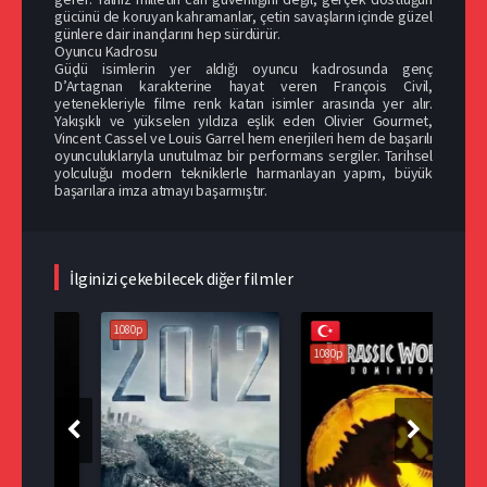
gücünü de koruyan kahramanlar, çetin savaşların içinde güzel
günlere dair inançlarını hep sürdürür.
Oyuncu Kadrosu
Güçlü isimlerin yer aldığı oyuncu kadrosunda genç
D’Artagnan karakterine hayat veren François Civil,
yetenekleriyle filme renk katan isimler arasında yer alır.
Yakışıklı ve yükselen yıldıza eşlik eden Olivier Gourmet,
Vincent Cassel ve Louis Garrel hem enerjileri hem de başarılı
oyunculuklarıyla unutulmaz bir performans sergiler. Tarihsel
yolculuğu modern tekniklerle harmanlayan yapım, büyük
başarılara imza atmayı başarmıştır.
İlginizi çekebilecek diğer filmler
1080p
108
1080p