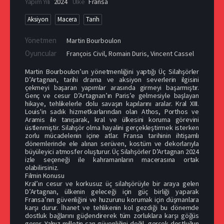
Yapım Yılı
2024
Ülke
Fransa
Aksiyon
Macera
Tarih
Yönetmen
Martin Bourboulon
Oyuncular
François Civil
,
Romain Duris
,
Vincent Cassel
Martin Bourboulon’un yönetmenliğini yaptığı Üç Silahşörler
D’Artagnan, tarihi drama ve aksiyon severlerin ilgisini
çekmeyi başaran yapımlar arasında girmeyi başarmıştır.
Genç ve cesur D’Artagnan’ın Paris’e gelmesiyle başlayan
hikaye, tehlikelerle dolu savaşın kapılarını aralar. Kral XIII.
Louis'in sadık hizmetkarlarından olan Athos, Porthos ve
Aramis ile tanışarak, kral ve ülkesini koruma görevini
üstlenmiştir. Silahşör olma hayalini gerçekleştirmek isterken
zorlu mücadelenin içine atlar. Fransa tarihinin ihtişamlı
dönemlerinde ele alınan serüven, kostüm ve dekorlarıyla
büyüleyici atmosfer oluşturur. Üç Silahşörler D’Artagnan 2024
izle seçeneği ile kahramanların macerasına ortak
olabilirsiniz.
Filmin Konusu
Kral’ın cesur ve korkusuz üç silahşörüyle bir araya gelen
D’Artagnan, ülkenin geleceği için güç birliği yaparak
Fransa’nın güvenliğini ve huzurunu korumak için düşmanlara
karşı durur. İhanet ve tehlikenin kol gezdiği bu dönemde
dostluk bağlarını güçlendirerek tüm zorluklara karşı göğüs
gerer. Yalnız milletin can güvenliğini değil, gerçek dostluğun