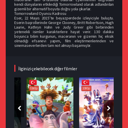
kendi dünyalarını etkilediği Tomorrowland olarak adlandırılan
gizemli bir alternatif boyuta doğru yola çıkarlar.
Tomorrowland Oyuncu Kadrosu
Eser, 22 Mayıs 2015’te beyazperdede izleyiciyle buluştu.
Eserin başrollerinde George Clooney, Britt Robertson, Hugh
Laurie, Kathryn Hahn ve Judy Greer gibi birbirinden
yetenekli isimler karakterlere hayat verir. 130 dakika
boyunca bilim kurgunun, maceranın ve gizemin hiç eksik
olmadığı efsanevi yapım, film eleştirmenlerinden ve
sinemaseverlerden tam not almayı başarmıştır.
İlginizi çekebilecek diğer filmler
108
1080p
1080p